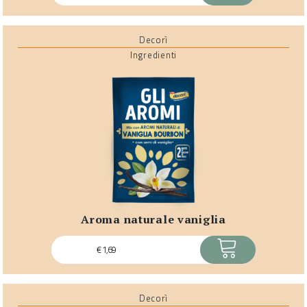
Decorì
Ingredienti
aroma naturale vaniglia
ACQUISTA
€
1,69
Decorì