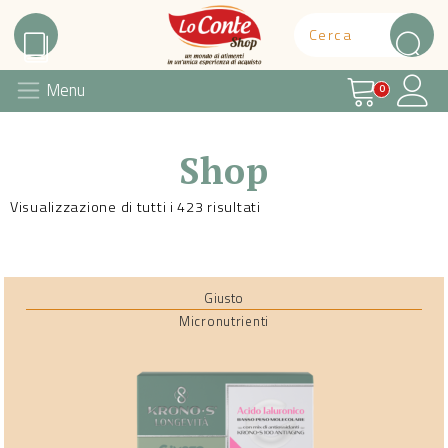
Carrello
Il 
Menu
Lo Conte Shop
0
Shop
Visualizzazione di tutti i 423 risultati
Giusto
Micronutrienti