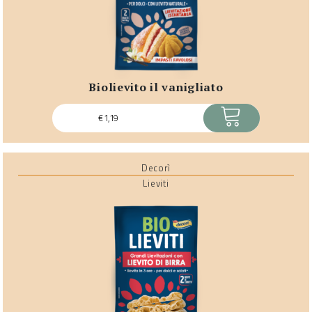
biolievito il vanigliato
ACQUISTA
€
1,19
Decorì
Lieviti