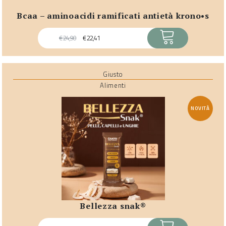
bcaa – aminoacidi ramificati antietà krono•s
ACQUISTA
€
24,90
€
22,41
Giusto
Alimenti
NOVITÀ
bellezza snak®
ACQUISTA