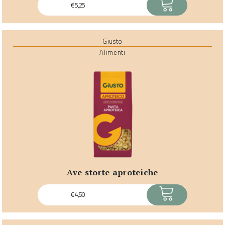
ACQUISTA
€
5,25
Giusto
Alimenti
ave storte aproteiche
ACQUISTA
€
4,50