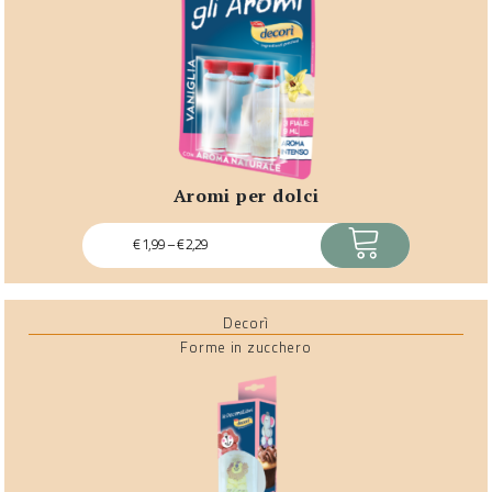
aromi per dolci
ACQUISTA
€
1,99
–
€
2,29
Decorì
Forme in zucchero