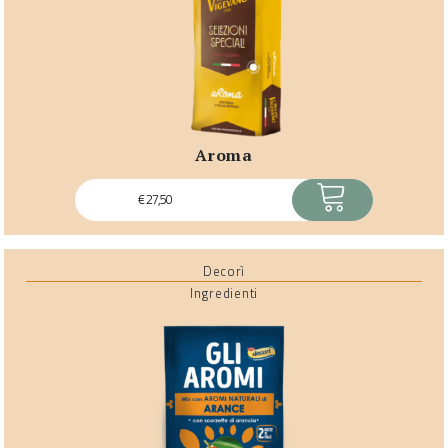
aroma
ACQUISTA
€
27,50
Decorì
Ingredienti