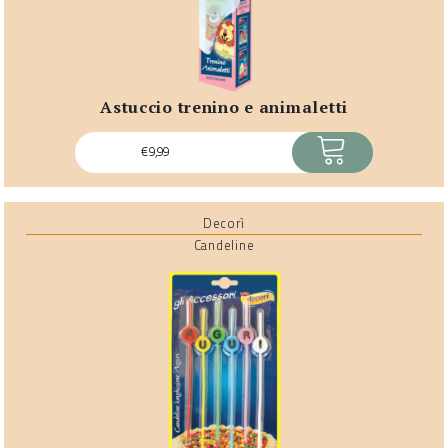
astuccio trenino e animaletti
ACQUISTA
€
9,99
Decorì
Candeline