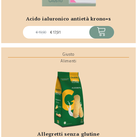
acido ialuronico antietà krono•s
ACQUISTA
€
19,90
€
17,91
Giusto
Alimenti
allegretti senza glutine