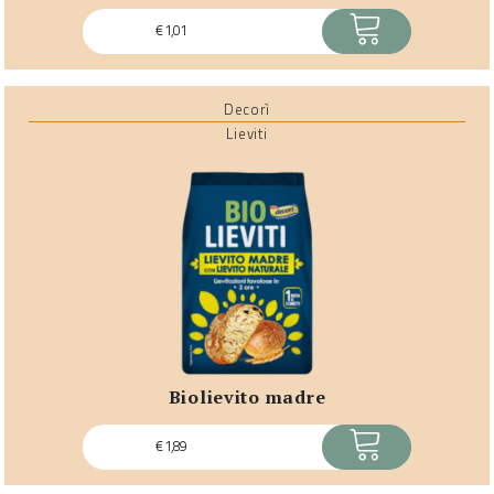
ACQUISTA
€
1,01
Decorì
Lieviti
biolievito madre
ACQUISTA
€
1,89