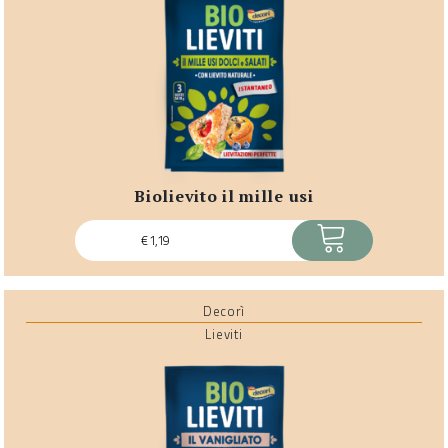
biolievito il mille usi
ACQUISTA
€
1,19
Decorì
Lieviti