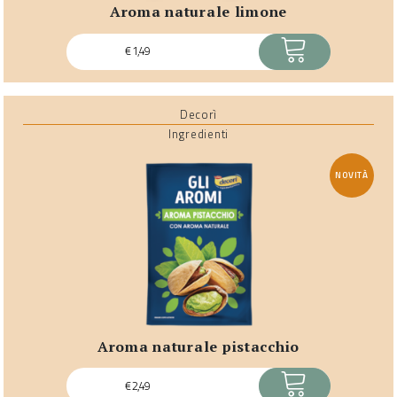
aroma naturale limone
ACQUISTA
€
1,49
Decorì
Ingredienti
NOVITÀ
aroma naturale pistacchio
ACQUISTA
€
2,49