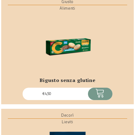
Giusto
Alimenti
bigusto senza glutine
ACQUISTA
€
4,50
Decorì
Lieviti