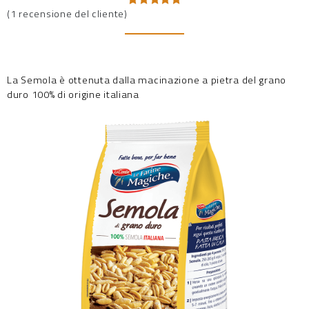
(
1
recensione del cliente)
Valutato
1
5.00
su 5
su base
di
recensioni
La Semola è ottenuta dalla macinazione a pietra del grano
duro 100% di origine italiana