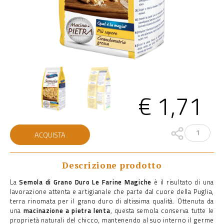
€
1,71
Semola
ACQUISTA
di
grano
duro
quantità
Descrizione prodotto
La
Semola di Grano Duro Le Farine Magiche
è il risultato di una
lavorazione attenta e artigianale che parte dal cuore della Puglia,
terra rinomata per il grano duro di altissima qualità. Ottenuta da
una
macinazione a pietra lenta
, questa semola conserva tutte le
proprietà naturali del chicco, mantenendo al suo interno il germe