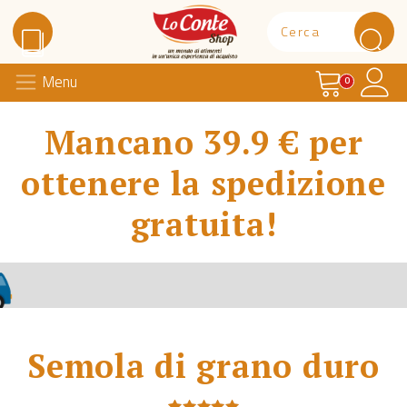
Carrello
Il 
Menu
Lo Conte Shop
0
Mancano 39.9 € per
ottenere la spedizione
gratuita!
Semola di grano duro