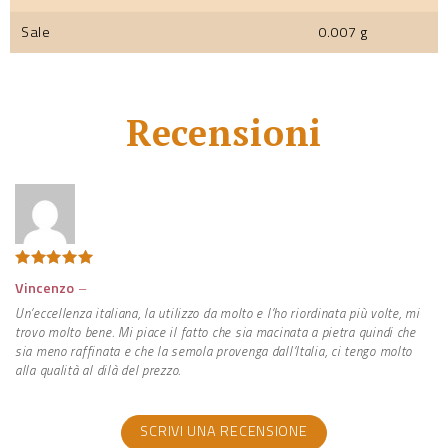
Sale
0.007 g
Recensioni
Valutato
5
Vincenzo
–
su 5
Un’eccellenza italiana, la utilizzo da molto e l’ho riordinata più volte, mi
trovo molto bene. Mi piace il fatto che sia macinata a pietra quindi che
sia meno raffinata e che la semola provenga dall’Italia, ci tengo molto
alla qualità al dilà del prezzo.
SCRIVI UNA RECENSIONE