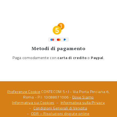
Metodi di pagamento
Paga comodamente con
carta di credito
o
Paypal
.
Preferenze Cookie
CONTECOM S.r.l - Via Porta Pinciana 6,
Roma - P.I: 13088671006 -
Dove Siamo
Informativa sui Cookies
Informativa sulla Privacy
Condizioni Generali di Vendita
ODR – Risoluzioni dispute online