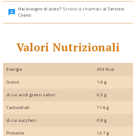
Hai bisogno di aiuto?
Scrivici
o
chiamaci
al Servizio
Clienti
Valori Nutrizionali
Energia
353 Kcal
Grassi
1.6 g
di cui acidi grassi saturi
0.3 g
Carboidrati
71.6 g
di cui zuccheri
0.9 g
Proteine
12.7 g