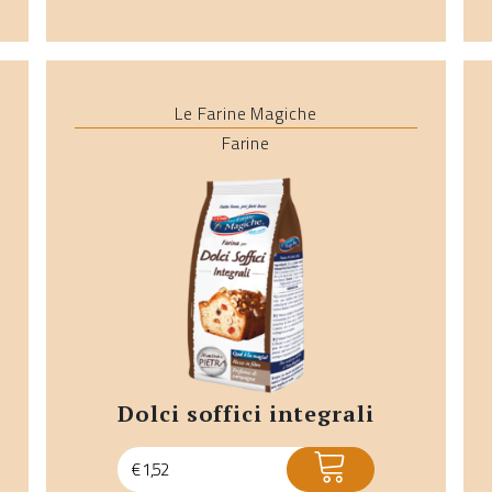
Le Farine Magiche
Farine
dolci soffici integrali
ACQUISTA
€
1,52