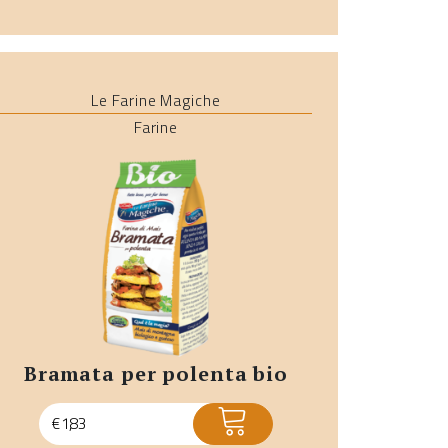
Le Farine Magiche
Farine
bramata per polenta bio
ACQUISTA
€
1,83