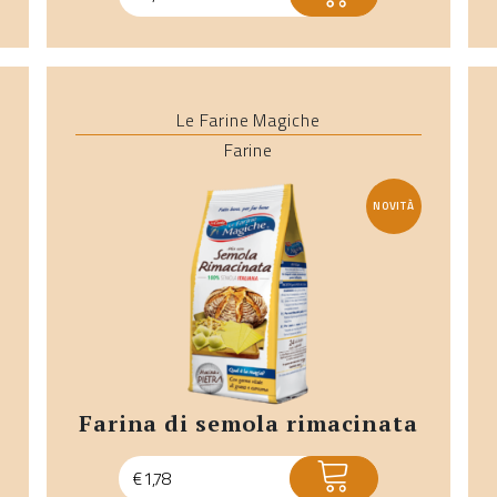
Le Farine Magiche
Farine
NOVITÀ
farina di semola rimacinata
ACQUISTA
€
1,78