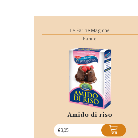
Le Farine Magiche
Farine
amido di riso
ACQUISTA
€
3,05