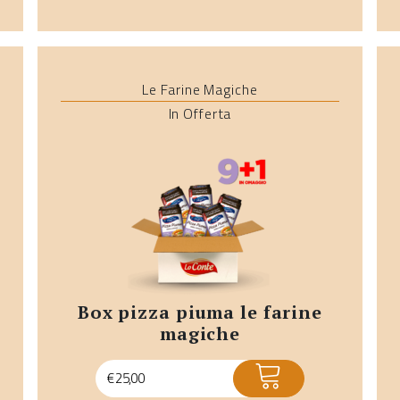
Le Farine Magiche
In Offerta
box pizza piuma le farine
magiche
ACQUISTA
€
25,00