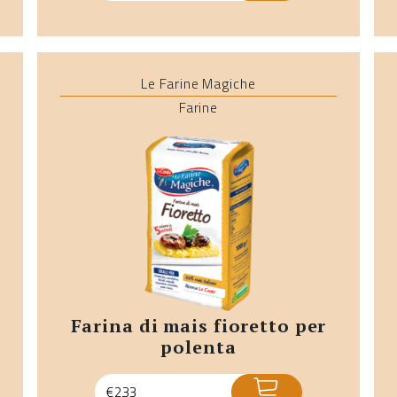
Le Farine Magiche
Farine
farina di mais fioretto per
polenta
ACQUISTA
€
2,33