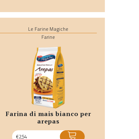
Le Farine Magiche
Farine
farina di mais bianco per
arepas
ACQUISTA
€
2,54