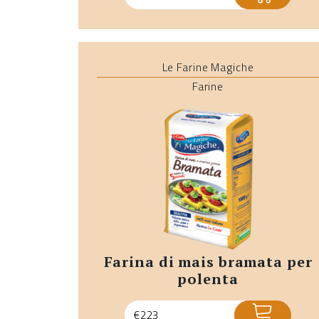
Le Farine Magiche
Farine
farina di mais bramata per
polenta
ACQUISTA
€
2,23