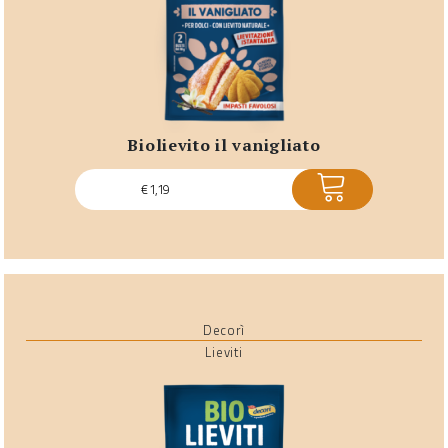
biolievito il vanigliato
ACQUISTA
€
1,19
Decorì
Lieviti