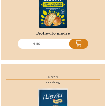
biolievito madre
ACQUISTA
€
1,89
Decorì
Cake design