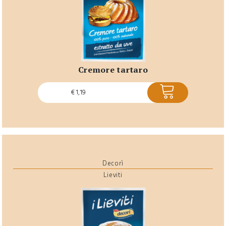
cremore tartaro
ACQUISTA
€
1,19
Decorì
Lieviti