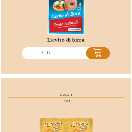
lievito di birra
ACQUISTA
€
1,19
Decorì
Lieviti