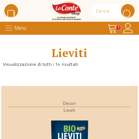
Carrello
Il 
Menu
Lo Conte Shop
0
Lieviti
Visualizzazione di tutti i 14 risultati
Decorì
Lieviti