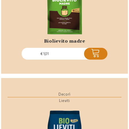
biolievito madre
ACQUISTA
€
1,01
Decorì
Lieviti