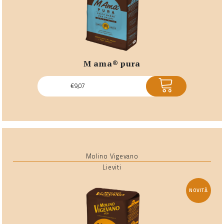
m ama® pura
ACQUISTA
€
9,07
Molino Vigevano
Lieviti
NOVITÀ