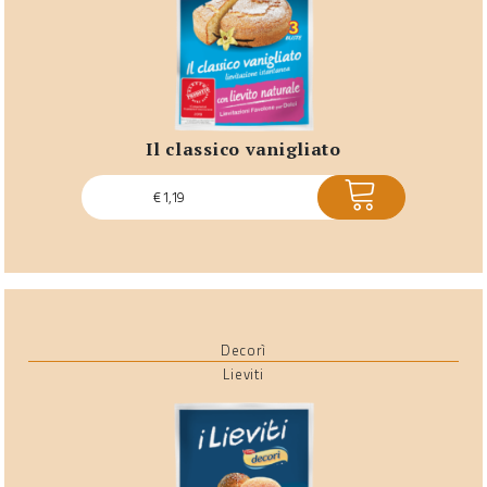
il classico vanigliato
ACQUISTA
€
1,19
Decorì
Lieviti