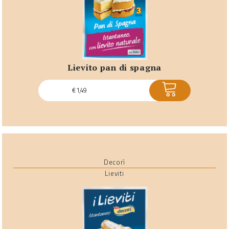
lievito pan di spagna
ACQUISTA
€
1,49
Decorì
Lieviti