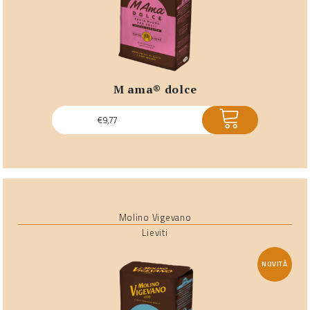
m ama® dolce
ACQUISTA
€
9,77
Molino Vigevano
Lieviti
NOVITÀ