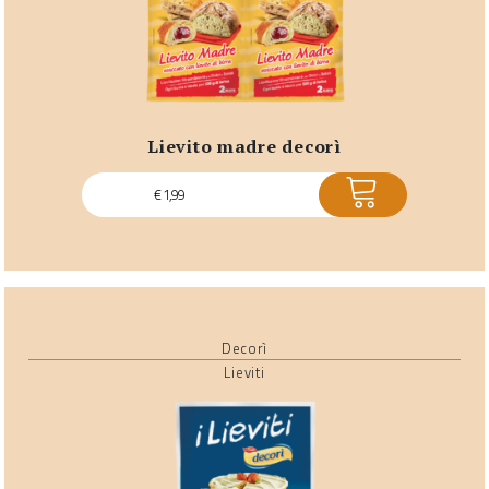
lievito madre decorì
ACQUISTA
€
1,99
Decorì
Lieviti