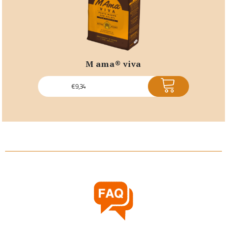
m ama® viva
ACQUISTA
€
9,34