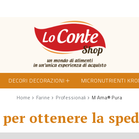
Lo Conte Shop
DECORI DECORAZIONI
MICRONUTRIENTI KR
Home
Farine
Professionali
M Ama® Pura
per ottenere la sped