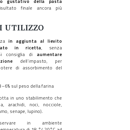
ilo gustativo della pasta
isultato finale ancora più
I UTILIZZO
izza
in aggiunta al lievito
ato in ricetta
, senza
Si consiglia di
aumentare
zione
dell’impasto, per
potere di assorbimento del
–6% sul peso della farina
odotta in uno stabilimento che
a, arachidi, noci, nocciole,
amo, senape, lupino).
nservare in ambiente
temperatura di 18 °/ 20°C ad