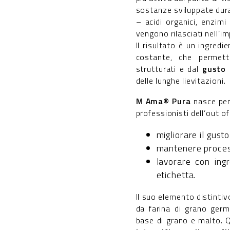
sostanze sviluppate dura
– acidi organici, enzim
vengono rilasciati nell’i
Il risultato è un ingredi
costante, che permett
strutturati e dal
gusto 
delle lunghe lievitazioni.
M Ama® Pura
nasce per
professionisti dell’out 
migliorare il gusto
mantenere process
lavorare con ingre
etichetta.
Il suo elemento distinti
da farina di grano germ
base di grano e malto. 