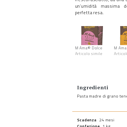
un’umidità massima d
perfetta resa.
M Ama® Dolce
M Ama
Articolo simile
Articol
Ingredienti
Pasta madre di grano tene
Scadenza
24 mesi
Confezione
1 kg