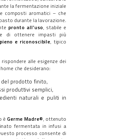
nte la fermentazione iniziale
i e composti aromatici – che
mpasto durante la lavorazione.
ente
pronto all’uso
, stabile e
e di ottenere impasti più
pieno e riconoscibile
, tipico
 rispondere alle esigenze dei
of home che desiderano:
 del prodotto finito,
i produttivi semplici,
dienti naturali e puliti in
vo è
Germe Madre®
, ottenuto
inato fermentata in infusi a
Questo processo consente di