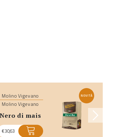
Molino Vigevano
Molino V
NOVITÀ
Molino Vigevano
Molino V
nero di mais
pizza
€
30,63
€
21,18