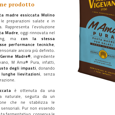
one prodotto
ta madre essiccata Molino
le preparazioni salate e in
a. Rappresenta l’evoluzione
ta Madre
, oggi rinnovata nel
ging, ma
con la stessa
esse performance tecniche
,
sensoriale ancora più definito.
i
Germe Madre®
, ingrediente
vano, M Ama® Pura, infatti,
gusto degli impasti
, donando
e
lunghe lievitazioni
, senza
orazione.
ccata
è ottenuta da una
ia naturale, seguita da un
ione che ne stabilizza le
 sensoriali. Pur non essendo
ista fermentativo, conserva le