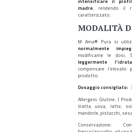
intensificare il prof
madre
, rendendo il r
caratterizzato.
MODALITÀ D
M Ama® Pura si util
normalmente impieg
modificarne le dosi. 
leggermente l’idrata
compensare l’elevato 
prodotto.
Dosaggio consigliato:
3
Allergeni: Glutine. ( Pr
tratta uova, latte, soi
mandorle, pistacchi, ses
Conservazione: Co
fresco/asciutto, ad una 