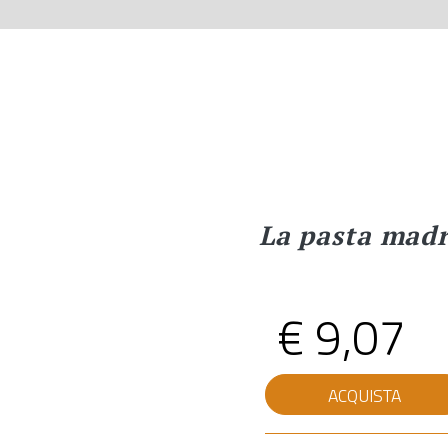
La pasta madr
€
9,07
M
ACQUISTA
Ama®
Pura
quantità