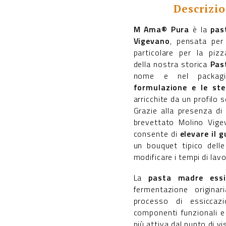
Descrizi
M Ama® Pura
è la
pas
Vigevano
, pensata per 
particolare per la pizz
della nostra storica
Pas
nome e nel packa
formulazione e le st
arricchite da un profilo 
Grazie alla presenza d
brevettato Molino Vige
consente di
elevare il 
un bouquet tipico dell
modificare i tempi di lav
La
pasta madre essi
fermentazione originar
processo di essiccaz
componenti funzionali e
più attiva dal punto di v