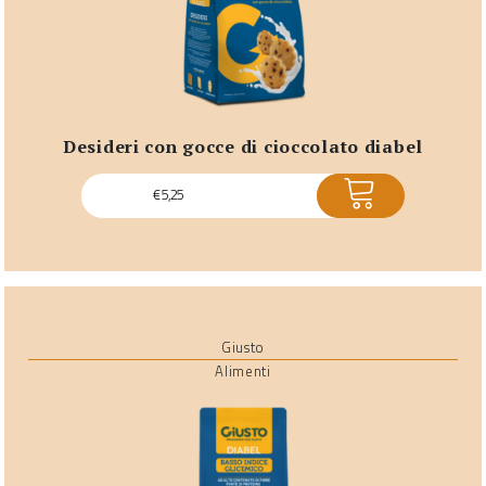
desideri con gocce di cioccolato diabel
ACQUISTA
€
5,25
Giusto
Alimenti