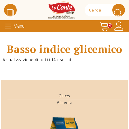
Carrello
Il 
Menu
Lo Conte Shop
0
Basso indice glicemico
Visualizzazione di tutti i 14 risultati
Giusto
Alimenti