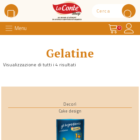
Carrello
Il 
Menu
Lo Conte Shop
0
Gelatine
Visualizzazione di tutti i 4 risultati
Decorì
Cake design