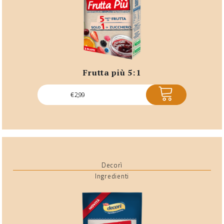
frutta più 5:1
ACQUISTA
€
2,99
Decorì
Ingredienti