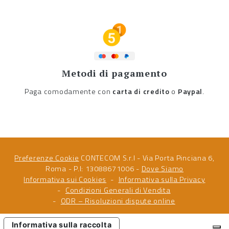
Metodi di pagamento
Paga comodamente con
carta di credito
o
Paypal
.
Preferenze Cookie
CONTECOM S.r.l - Via Porta Pinciana 6,
Roma - P.I: 13088671006 -
Dove Siamo
Informativa sui Cookies
Informativa sulla Privacy
Condizioni Generali di Vendita
ODR – Risoluzioni dispute online
Informativa sulla raccolta