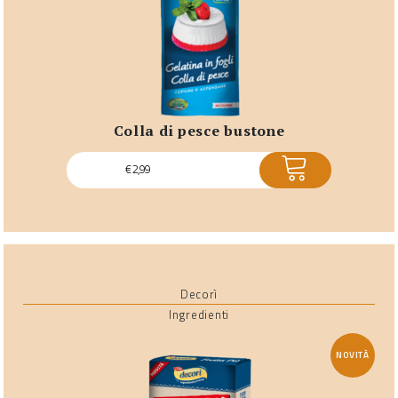
colla di pesce bustone
ACQUISTA
€
2,99
Decorì
Ingredienti
NOVITÀ