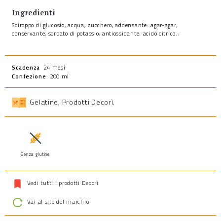
Ingredienti
Sciroppo di glucosio, acqua, zucchero, addensante: agar-agar,
conservante, sorbato di potassio, antiossidante: acido citrico..
Scadenza
24 mesi
Confezione
200 ml
Gelatine
,
Prodotti Decorì
.
Senza glutine
Vedi tutti i prodotti Decorì
Vai al sito del marchio