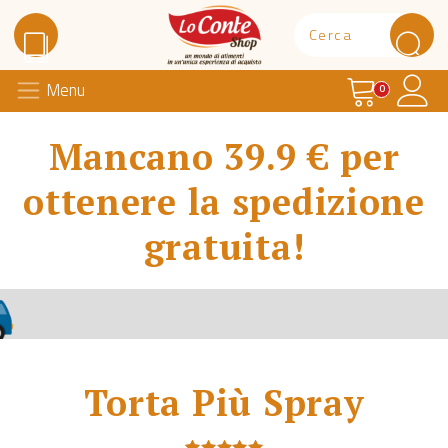
Carrello
Il 
Menu
Lo Conte Shop
0
Mancano 39.9 € per
ottenere la spedizione
gratuita!
Torta Più Spray