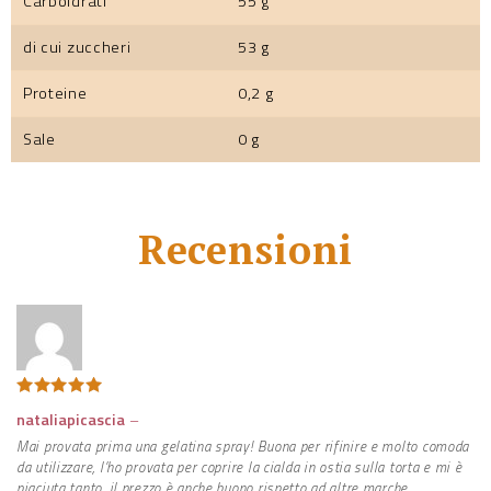
Carboidrati
55 g
di cui zuccheri
53 g
Proteine
0,2 g
Sale
0 g
Recensioni
Valutato
5
nataliapicascia
–
su 5
Mai provata prima una gelatina spray! Buona per rifinire e molto comoda
da utilizzare, l’ho provata per coprire la cialda in ostia sulla torta e mi è
piaciuta tanto, il prezzo è anche buono rispetto ad altre marche.