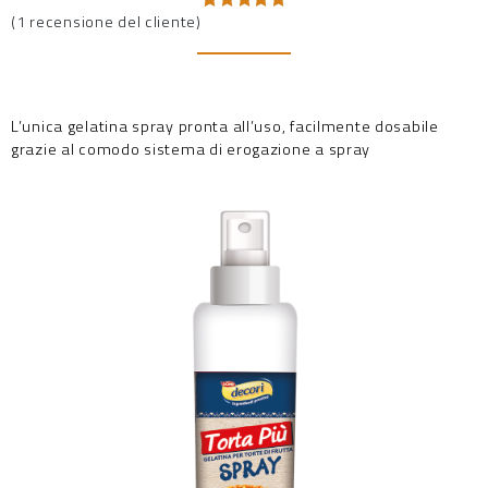
(
1
recensione del cliente)
Valutato
1
5.00
su 5
su base
di
recensioni
L’unica gelatina spray pronta all’uso, facilmente dosabile
grazie al comodo sistema di erogazione a spray