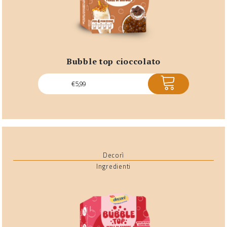
bubble top cioccolato
ACQUISTA
€
5,99
Decorì
Ingredienti