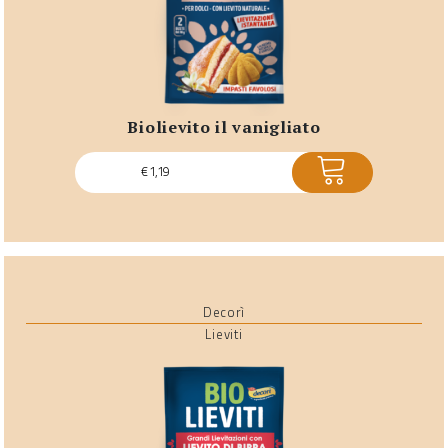
biolievito il vanigliato
ACQUISTA
€
1,19
Decorì
Lieviti