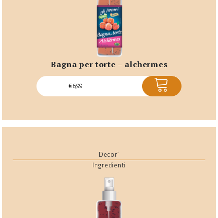
bagna per torte – alchermes
ACQUISTA
€
6,99
Decorì
Ingredienti