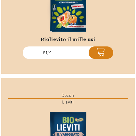
biolievito il mille usi
ACQUISTA
€
1,19
Decorì
Lieviti