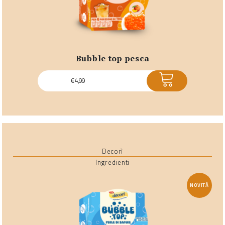
bubble top pesca
ACQUISTA
€
4,99
Decorì
Ingredienti
NOVITÀ