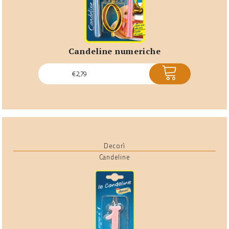
candeline numeriche
ACQUISTA
€
2,79
Decorì
Candeline