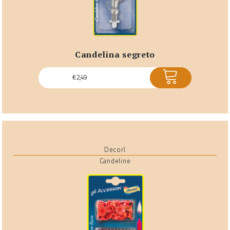
candelina segreto
ACQUISTA
€
2,49
Decorì
Candeline