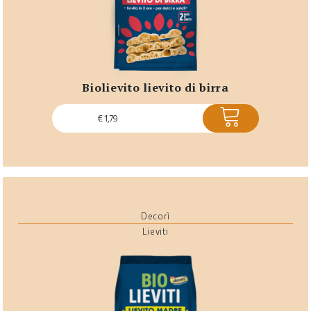
biolievito lievito di birra
ACQUISTA
€
1,79
Decorì
Lieviti