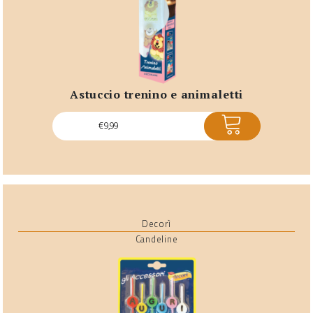
astuccio trenino e animaletti
ACQUISTA
€
9,99
Decorì
Candeline