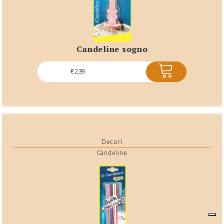
candeline sogno
ACQUISTA
€
2,39
Decorì
Candeline