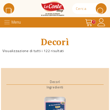
Carrello
Il 
Menu
Lo Conte Shop
0
Decorì
Visualizzazione di tutti i 122 risultati
Decorì
Ingredienti