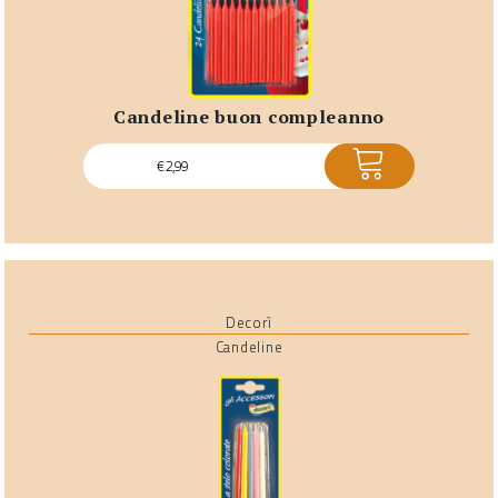
candeline buon compleanno
ACQUISTA
€
2,99
Decorì
Candeline