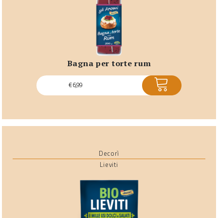
bagna per torte rum
ACQUISTA
€
6,99
Decorì
Lieviti