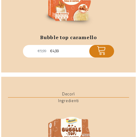
bubble top caramello
ACQUISTA
€
5,99
€
4,99
Decorì
Ingredienti