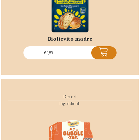
biolievito madre
ACQUISTA
€
1,89
Decorì
Ingredienti