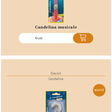
candelina musicale
ACQUISTA
€
4,49
Decorì
Candeline
NOVITÀ