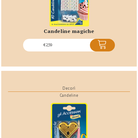
candeline magiche
ACQUISTA
€
2,59
Decorì
Candeline