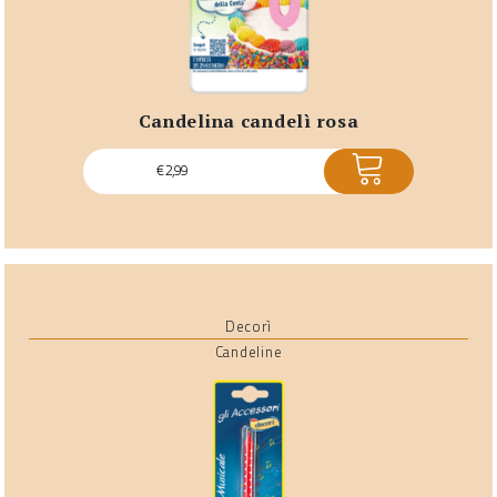
candelina candelì rosa
ACQUISTA
€
2,99
Decorì
Candeline