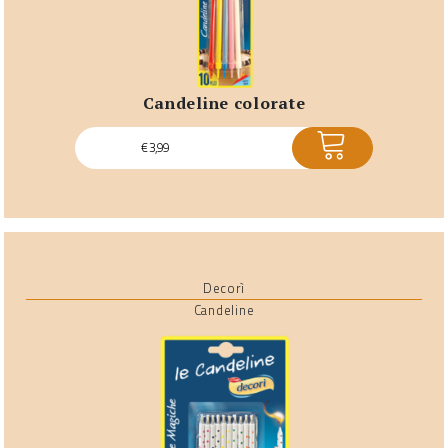
candeline colorate
ACQUISTA
€
3,99
Decorì
Candeline