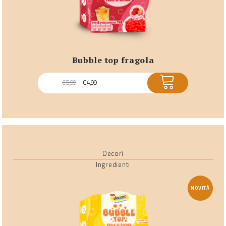
bubble top fragola
ACQUISTA
€
5,99
€
4,99
Decorì
Ingredienti
NOVITÀ