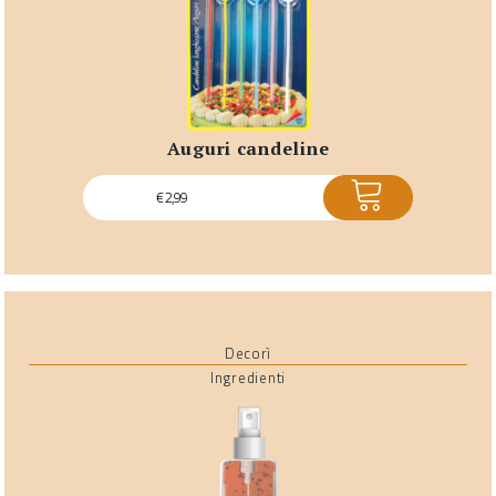
auguri candeline
ACQUISTA
€
2,99
Decorì
Ingredienti