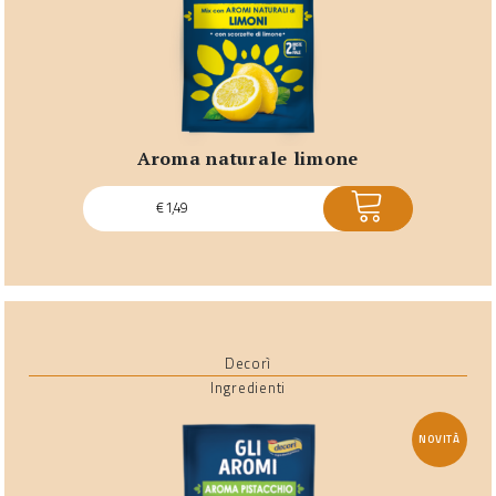
aroma naturale limone
ACQUISTA
€
1,49
Decorì
Ingredienti
NOVITÀ