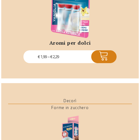
aromi per dolci
ACQUISTA
€
1,99
–
€
2,29
Decorì
Forme in zucchero