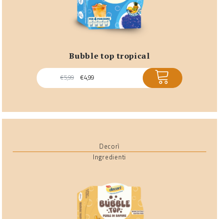
bubble top tropical
ACQUISTA
€
5,99
€
4,99
Decorì
Ingredienti