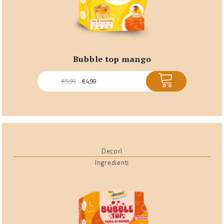
bubble top mango
ACQUISTA
€
5,99
€
4,99
Decorì
Ingredienti