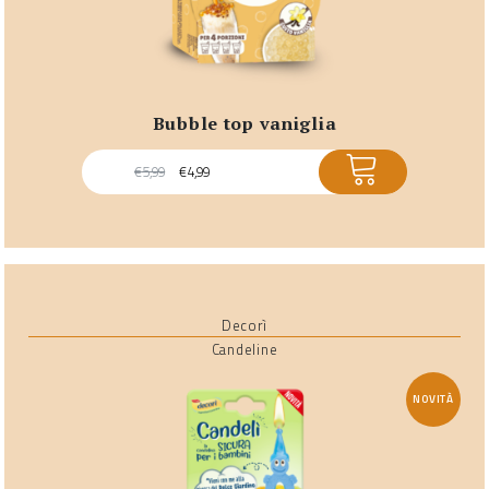
bubble top vaniglia
ACQUISTA
€
5,99
€
4,99
Decorì
Candeline
NOVITÀ