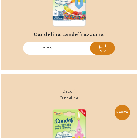
candelina candelì azzurra
ACQUISTA
€
2,99
Decorì
Candeline
NOVITÀ