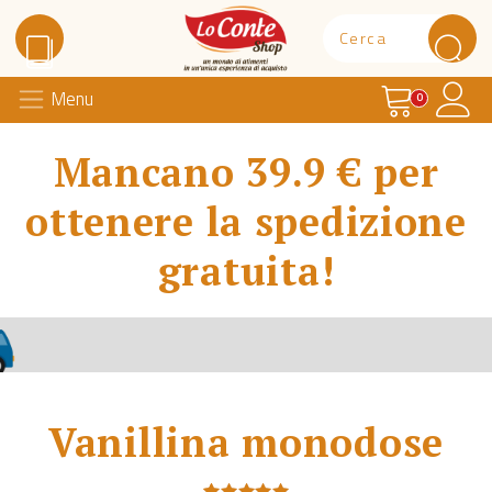
Carrello
Il 
Menu
Lo Conte Shop
0
Mancano 39.9 € per
ottenere la spedizione
gratuita!
Vanillina monodose