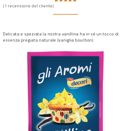
(
1
recensione del cliente)
Valutato
1
5.00
su 5
su base
di
recensioni
Delicata e speziata la nostra vanillina ha in sé un tocco di
essenza pregiata naturale (vaniglia bourbon)