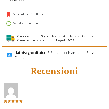
Vedi tutti i prodotti Decorì
Vai al sito del marchio
Consegnato entro 5 giorni lavorativi dalla data di acquisto.
Consegna prevista entro il: 11 Agosto 2026
Hai bisogno di aiuto?
Scrivici
o
chiamaci
al Servizio
Clienti
Recensioni
Valutato
5
Lidia
–