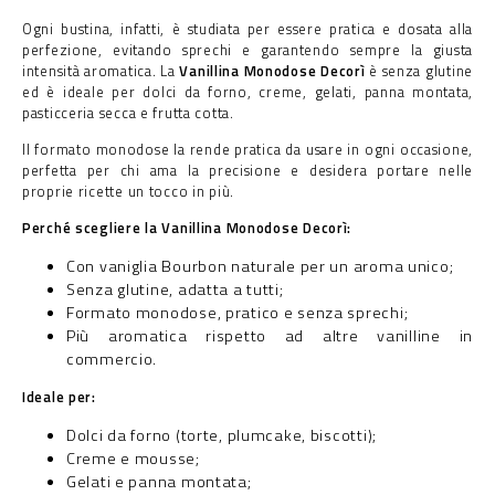
Ogni bustina, infatti, è studiata per essere pratica e dosata alla
perfezione, evitando sprechi e garantendo sempre la giusta
intensità aromatica. La
Vanillina Monodose Decorì
è senza glutine
ed è ideale per dolci da forno, creme, gelati, panna montata,
pasticceria secca e frutta cotta.
Il formato monodose la rende pratica da usare in ogni occasione,
perfetta per chi ama la precisione e desidera portare nelle
proprie ricette un tocco in più.
Perché scegliere la Vanillina Monodose Decorì:
Con vaniglia Bourbon naturale per un aroma unico;
Senza glutine, adatta a tutti;
Formato monodose, pratico e senza sprechi;
Più aromatica rispetto ad altre vanilline in
commercio.
Ideale per:
Dolci da forno (torte, plumcake, biscotti);
Creme e mousse;
Gelati e panna montata;