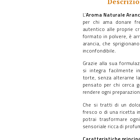
Descrizi
L’
Aroma Naturale Aranc
per chi ama donare fr
autentico alle proprie c
formato in polvere, è ar
arancia, che sprigionan
inconfondibile.
Grazie alla sua formula
si integra facilmente i
torte, senza alterarne l
pensato per chi cerca ge
rendere ogni preparazion
Che si tratti di un dolc
fresco o di una ricetta 
potrai trasformare ogni
sensoriale ricca di profu
Caratteristiche principa