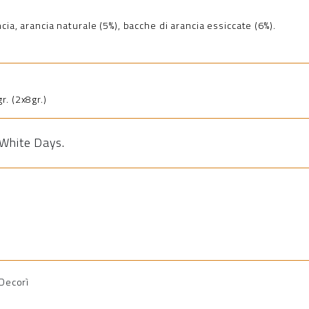
cia, arancia naturale (5%), bacche di arancia essiccate (6%).
r. (2x8gr.)
White Days
.
 Decorì