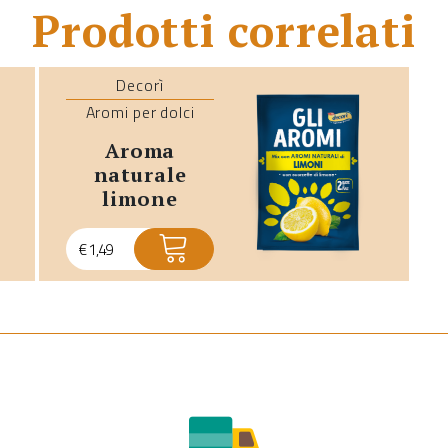
Prodotti correlati
Decorì
Aromi per dolci
aroma
naturale
limone
€
1,49