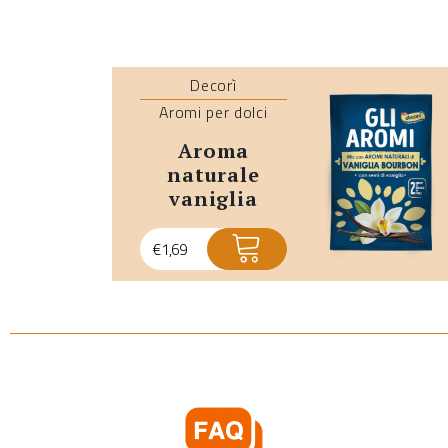
Decorì
Aromi per dolci
aroma
naturale
vaniglia
€
1,69