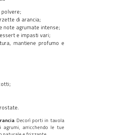
 polvere;
rzette di arancia;
e note agrumate intense;
dessert e impasti vari;
ttura, mantiene profumo e
otti;
;
rostate.
rancia
Decorì porti in tavola
i agrumi, arricchendo le tue
 naturale e frizzante.