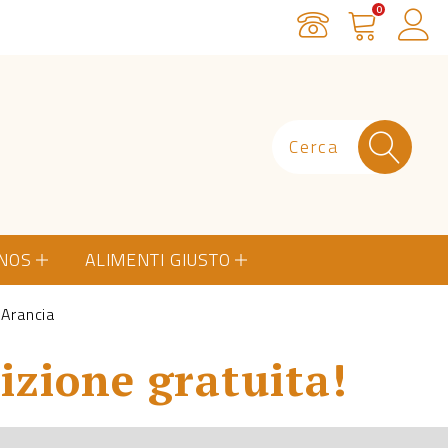
0
Servizio Clienti
Carrello
Ac
ONOS
ALIMENTI GIUSTO
 Arancia
izione gratuita!