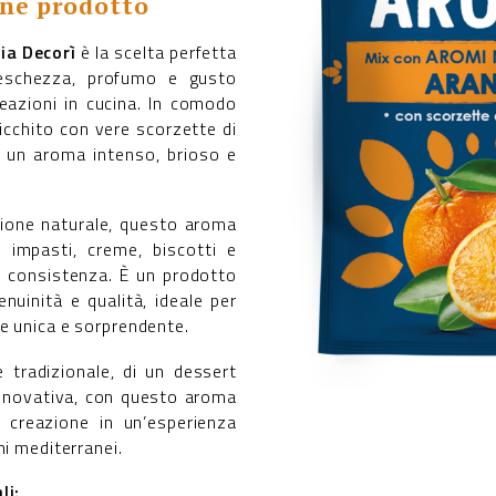
one prodotto
ia Decorì
è la scelta perfetta
eschezza, profumo e gusto
reazioni in cucina. In comodo
ricchito con vere scorzette di
o un aroma intenso, brioso e
zione naturale, questo aroma
n impasti, creme, biscotti e
a consistenza. È un prodotto
nuinità e qualità, ideale per
e unica e sorprendente.
e tradizionale, di un dessert
innovativa, con questo aroma
 creazione in un’esperienza
mi mediterranei.
li: