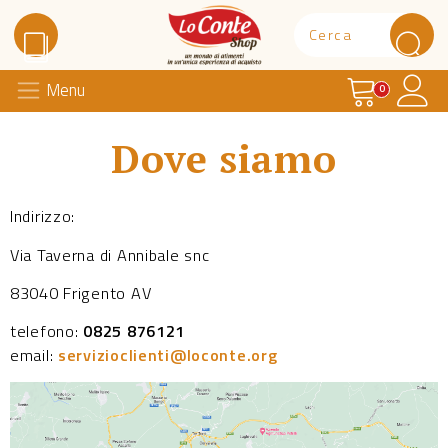
Carrello
Il 
Menu
Lo Conte Shop
0
Dove siamo
Indirizzo:
Via Taverna di Annibale snc
83040 Frigento AV
telefono:
0825 876121
email:
servizioclienti@loconte.org