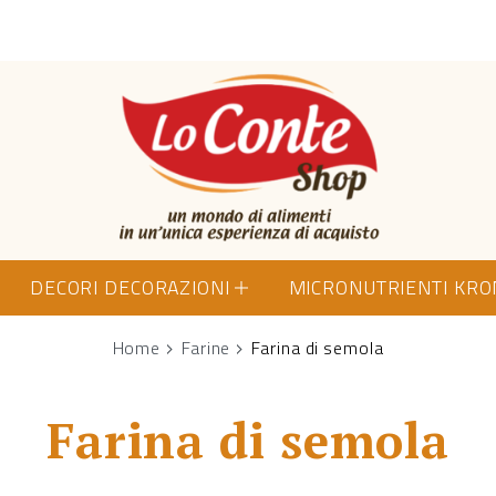
Lo Conte Shop
DECORI DECORAZIONI
MICRONUTRIENTI KR
Home
Farine
Farina di semola
Farina di semola