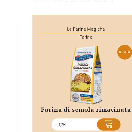
Le Farine Magiche
Farine
NOVITÀ
farina di semola rimacinata
ACQUISTA
€
1,78