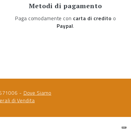
Metodi di pagamento
Paga comodamente con
carta di credito
o
Paypal
.
88671006 -
Dove Siamo
erali di Vendita