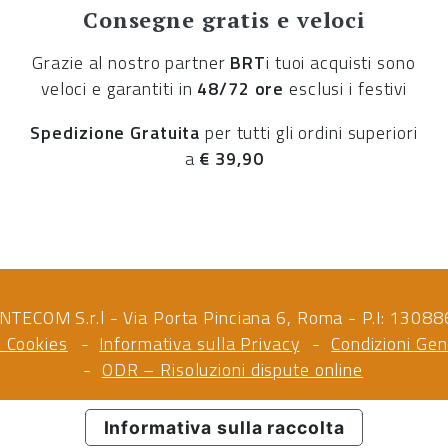
Consegne gratis e veloci
Grazie al nostro partner
BRT
i tuoi acquisti sono
veloci e garantiti in
48/72 ore
esclusi i festivi
Spedizione Gratuita
per tutti gli ordini superiori
a
€ 39,90
NTECOM S.r.l - Via Porta Pinciana 6, Roma - P.I: 130
i Cookies
Informativa sulla Privacy
Condizioni Gen
ODR – Risoluzioni dispute online
Informativa sulla raccolta