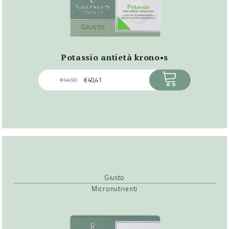
potassio antietà krono•s
ACQUISTA
€
44,90
€
40,41
Giusto
Micronutrienti