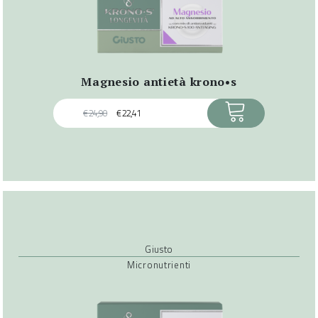
magnesio antietà krono•s
ACQUISTA
€
24,90
€
22,41
Giusto
Micronutrienti