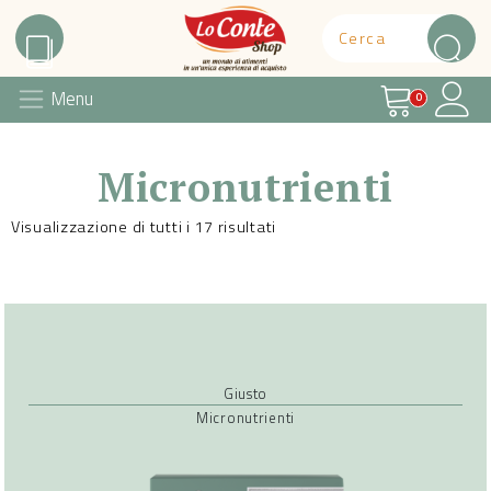
Carrello
Il 
Menu
Lo Conte Shop
0
Micronutrienti
Visualizzazione di tutti i 17 risultati
Giusto
Micronutrienti