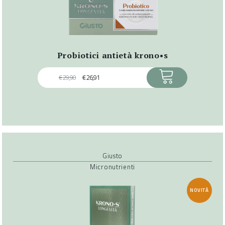
probiotici antietà krono•s
ACQUISTA
€
29,90
€
26,91
Giusto
Micronutrienti
NOVITÀ