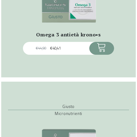
omega 3 antietà krono•s
ACQUISTA
€
44,90
€
40,41
Giusto
Micronutrienti