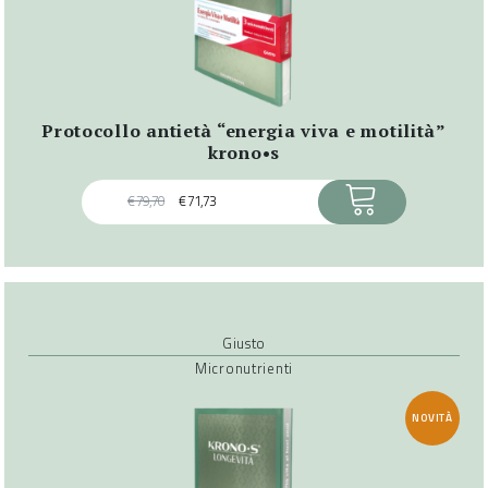
protocollo antietà “energia viva e motilità”
krono•s
ACQUISTA
€
79,70
€
71,73
Giusto
Micronutrienti
NOVITÀ