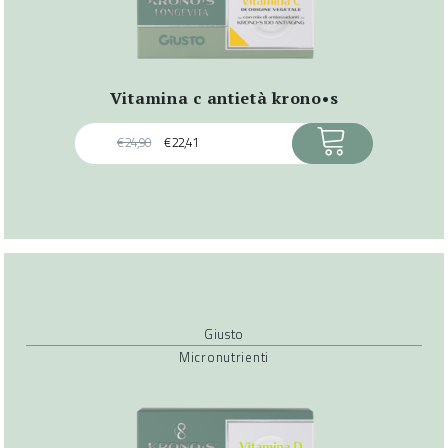
vitamina c antietà krono•s
ACQUISTA
€
24,90
€
22,41
Giusto
Micronutrienti