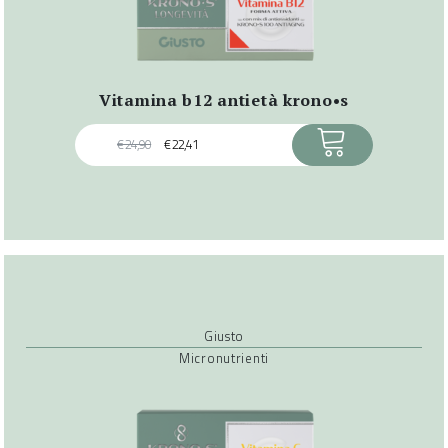
vitamina b12 antietà krono•s
ACQUISTA
€
24,90
€
22,41
Giusto
Micronutrienti