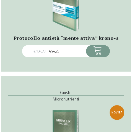
protocollo antietà “mente attiva” krono•s
ACQUISTA
€
104,70
€
94,23
Giusto
Micronutrienti
NOVITÀ