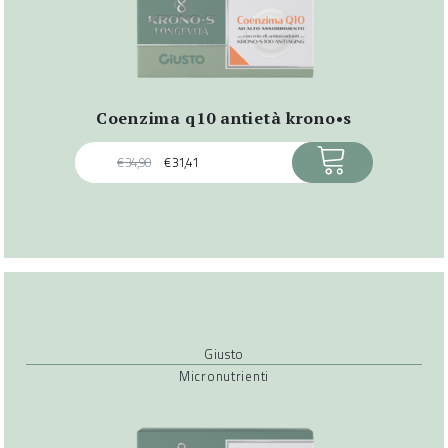
coenzima q10 antietà krono•s
ACQUISTA
€
34,90
€
31,41
Giusto
Micronutrienti