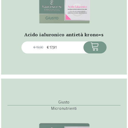
acido ialuronico antietà krono•s
ACQUISTA
€
19,90
€
17,91
Giusto
Micronutrienti