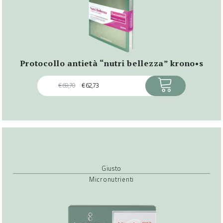
protocollo antietà “nutri bellezza” krono•s
ACQUISTA
€
69,70
€
62,73
Giusto
Micronutrienti