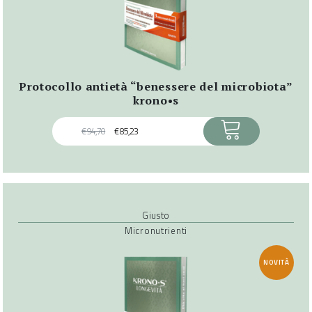
protocollo antietà “benessere del microbiota”
krono•s
ACQUISTA
€
94,70
€
85,23
Giusto
Micronutrienti
NOVITÀ