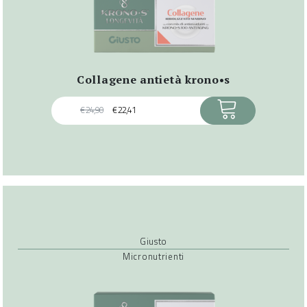
collagene antietà krono•s
ACQUISTA
€
24,90
€
22,41
Giusto
Micronutrienti