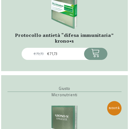
protocollo antietà “difesa immunitaria”
krono•s
ACQUISTA
€
79,70
€
71,73
Giusto
Micronutrienti
NOVITÀ