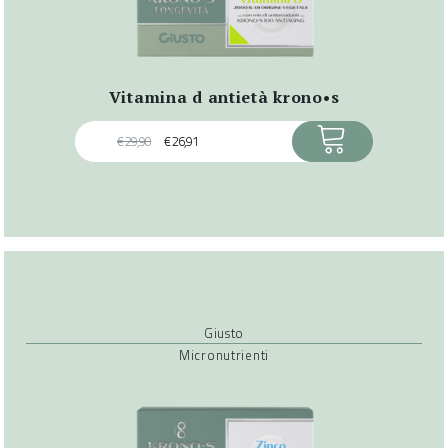
vitamina d antietà krono•s
ACQUISTA
€
29,90
€
26,91
Giusto
Micronutrienti