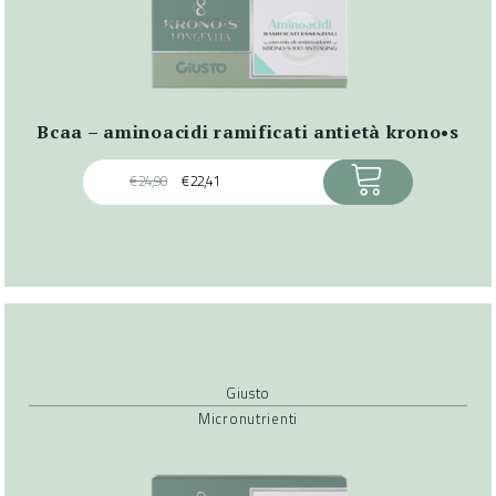
bcaa – aminoacidi ramificati antietà krono•s
ACQUISTA
€
24,90
€
22,41
Giusto
Micronutrienti