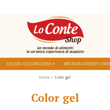
Lo Conte Shop
DECORI DECORAZIONI
MICRONUTRIENTI KR
Home
Color gel
Color gel