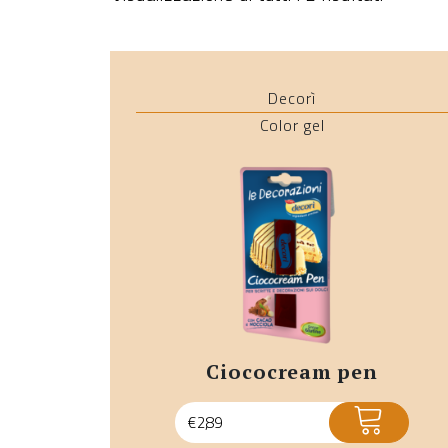
Decorì
Color gel
ciococream pen
ACQUISTA
€
2,89