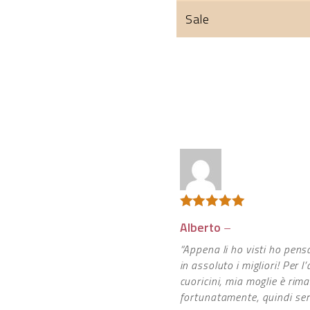
Sale
Valutato
5
Alberto
–
su 5
“Appena li ho visti ho pensat
in assoluto i migliori! Per
cuoricini, mia moglie è rim
fortunatamente, quindi ser