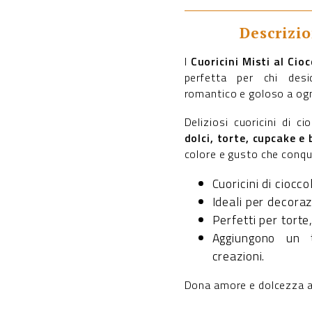
al
cioccolato
quantità
Descrizi
I
Cuoricini Misti al Cio
perfetta per chi des
romantico e goloso a ogn
Deliziosi cuoricini di ci
dolci, torte, cupcake e 
colore e gusto che conqu
Cuoricini di ciocco
Ideali per decoraz
Perfetti per torte
Aggiungono un t
creazioni.
Dona amore e dolcezza ai