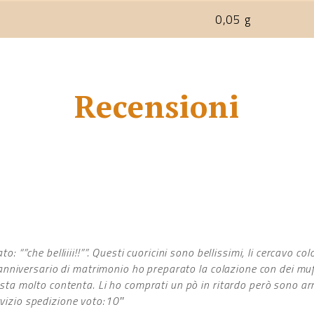
0,05 g
Recensioni
o: “”che belliiii!!””. Questi cuoricini sono bellissimi, li cercavo col
 l’anniversario di matrimonio ho preparato la colazione con dei mu
asta molto contenta. Li ho comprati un pò in ritardo però sono ar
vizio spedizione voto:10″