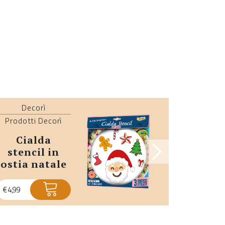
Decorì
Dec
Prodotti Decorì
Prodotti
cialda
cialde in
stencil in
ost
ostia natale
€
4,99
€
4,99