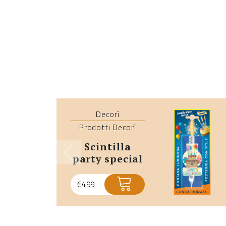
Decorì
Prodotti Decorì
scintilla
party special
€
4,99