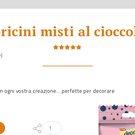
ricini misti al ciocco
e)
Valutato
1
5.00
su 5
su base
di
recensioni
 in ogni vostra creazione… perfette per decorare