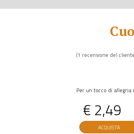
Cuo
(
1
recensione del client
Per un tocco di allegria
€
2,49
Cuoricini
ACQUISTA
misti