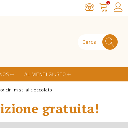
0
Servizio Clienti
Carrello
Ac
ONOS
ALIMENTI GIUSTO
oricini misti al cioccolato
izione gratuita!