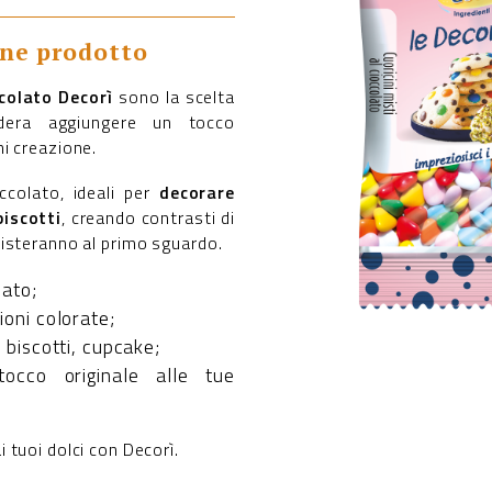
one prodotto
ccolato Decorì
sono la scelta
idera aggiungere un tocco
i creazione.
occolato, ideali per
decorare
biscotti
, creando contrasti di
isteranno al primo sguardo.
lato;
ioni colorate;
, biscotti, cupcake;
occo originale alle tue
 tuoi dolci con Decorì.