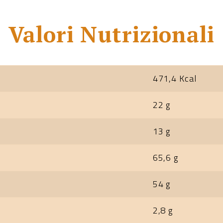
Valori Nutrizionali
471,4 Kcal
22 g
13 g
65,6 g
54 g
2,8 g