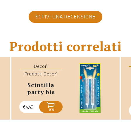
SCRIVI UNA RECENSIONE
Prodotti correlati
Decorì
Prodotti Decorì
scintilla
party bis
€
4,49