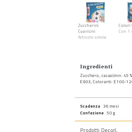
Zuccherini
Colorì
Cuoricini
Con 1
Articolo simile
Ingredienti
Zucchero, cacao(min. 45 %)
E903, Coloranti: E100-1
Scadenza
36 mesi
Confezione
50 g
Prodotti Decorì
.