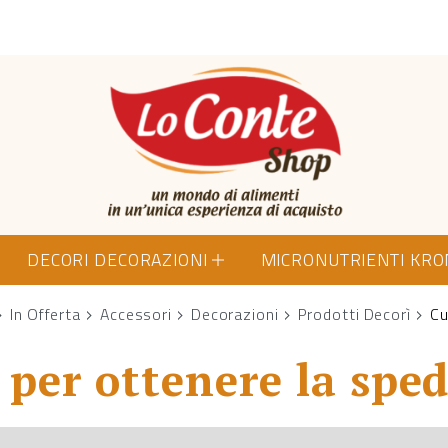
Lo Conte Shop
DECORI DECORAZIONI
MICRONUTRIENTI KR
In Offerta
Accessori
Decorazioni
Prodotti Decorì
Cu
per ottenere la sped