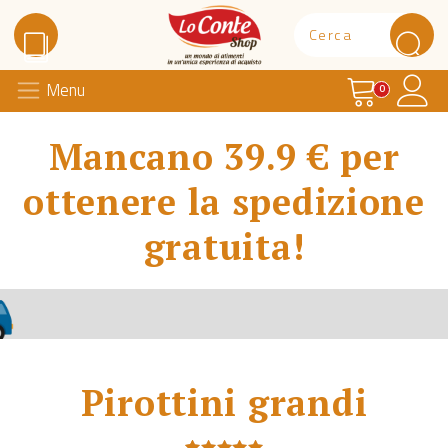
Carrello
Il 
Menu
Lo Conte Shop
0
Mancano 39.9 € per
ottenere la spedizione
gratuita!
Pirottini grandi