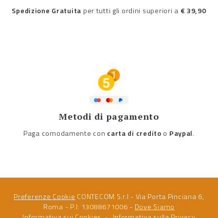
Spedizione Gratuita
per tutti gli ordini superiori a
€ 39,90
Metodi di pagamento
Paga comodamente con
carta di credito
o
Paypal
.
Preferenze Cookie
CONTECOM S.r.l - Via Porta Pinciana 6,
Roma - P.I: 13088671006 -
Dove Siamo
Informativa sui Cookies
Informativa sulla Privacy