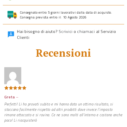
Consegnato entro 5 giorni lavorativi dalla data di acquisto.
Consegna prevista entro il: 10 Agosto 2026
Hai bisogno di aiuto?
Scrivici
o
chiamaci
al Servizio
Clienti
Recensioni
Valutato
5
Greta
–
su 5
Perfetti! Li ho provati subito e mi hanno dato un ottimo risultato, si
staccano facilmente rispetto ad altri prodotti dove invece l’impasto
rimane attaccato e si rovina. Ce ne sono molti all’interno e costano anche
poco! Li riacquisterò