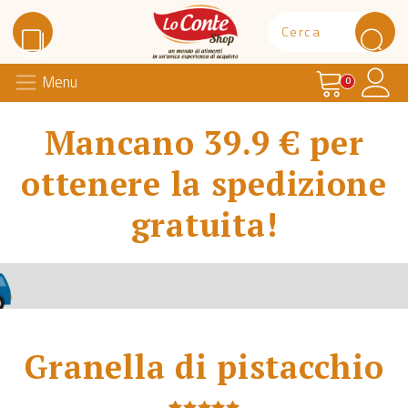
Carrello
Il 
Menu
Lo Conte Shop
0
Mancano 39.9 € per
ottenere la spedizione
gratuita!
Granella di pistacchio