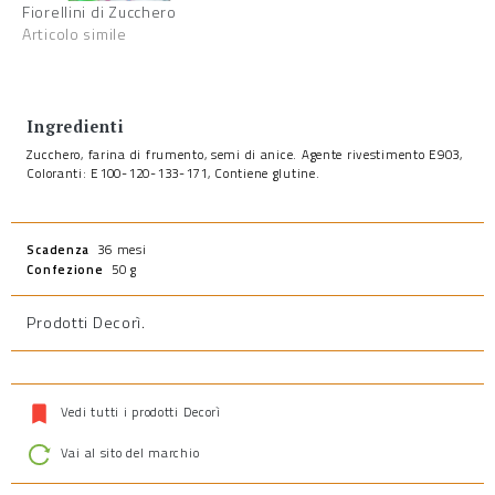
Fiorellini di Zucchero
Articolo simile
Ingredienti
Zucchero, farina di frumento, semi di anice. Agente rivestimento E903,
Coloranti: E100-120-133-171, Contiene glutine.
Scadenza
36 mesi
Confezione
50 g
Prodotti Decorì
.
Vedi tutti i prodotti Decorì
Vai al sito del marchio