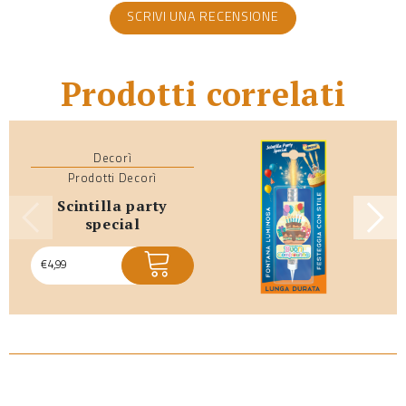
SCRIVI UNA RECENSIONE
Prodotti correlati
Decorì
Prodotti Decorì
scintilla party
special
€
4,99