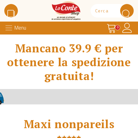
Carrello
Il 
Menu
Lo Conte Shop
0
Mancano 39.9 € per
ottenere la spedizione
gratuita!
Maxi nonpareils