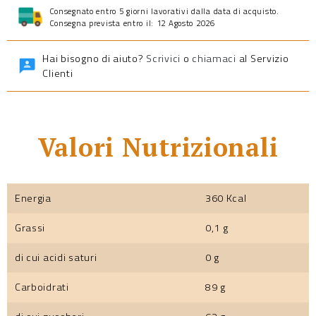
Consegnato entro 5 giorni lavorativi dalla data di acquisto.
Consegna prevista entro il: 12 Agosto 2026
Hai bisogno di aiuto?
Scrivici
o
chiamaci
al Servizio
Clienti
Valori Nutrizionali
Energia
360 Kcal
Grassi
0,1 g
di cui acidi saturi
0 g
Carboidrati
89 g