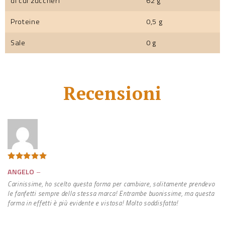
di cui zuccheri
62 g
Proteine
0,5 g
Sale
0 g
Recensioni
Valutato
5
ANGELO
–
su 5
Carinissime, ho scelto questa forma per cambiare, solitamente prendevo
le fanfetti sempre della stessa marca! Entrambe buonissime, ma questa
forma in effetti è più evidente e vistosa! Molto soddisfatta!