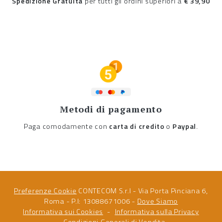
Spedizione Gratuita
per tutti gli ordini superiori a
€ 39,90
Metodi di pagamento
Paga comodamente con
carta di credito
o
Paypal
.
Preferenze Cookie
CONTECOM S.r.l - Via Porta Pinciana 6,
Roma - P.I: 13088671006 -
Dove Siamo
Informativa sui Cookies
Informativa sulla Privacy
Condizioni Generali di Vendita