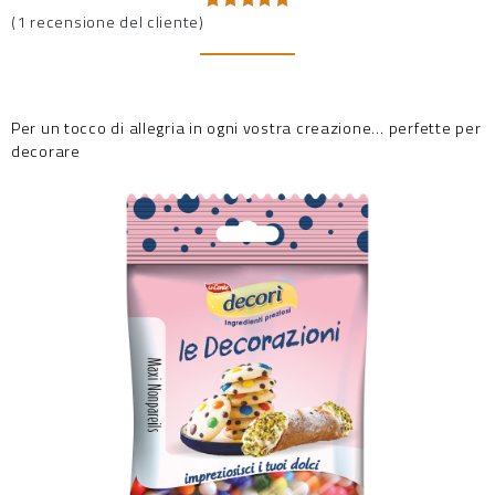
(
1
recensione del cliente)
Valutato
1
5.00
su 5
su base
di
recensioni
Per un tocco di allegria in ogni vostra creazione… perfette per
decorare