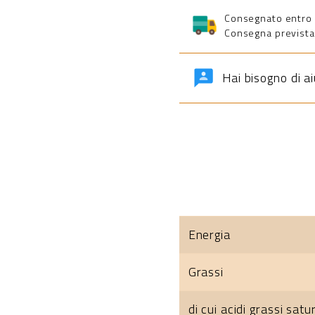
Consegnato entro 5 
Consegna prevista 
Hai bisogno di a
Energia
Grassi
di cui acidi grassi satur