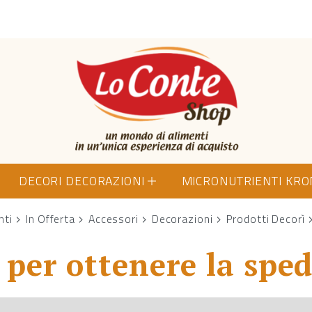
Lo Conte Shop
DECORI DECORAZIONI
MICRONUTRIENTI KR
nti
In Offerta
Accessori
Decorazioni
Prodotti Decorì
per ottenere la sped