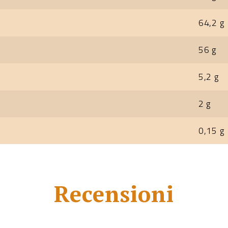
64,2 g
56 g
5,2 g
2 g
0,15 g
Recensioni