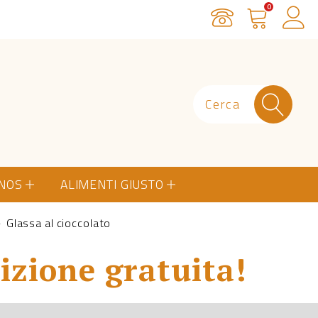
0
Servizio Clienti
Carrello
Ac
ONOS
ALIMENTI GIUSTO
Glassa al cioccolato
izione gratuita!