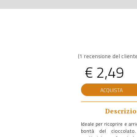
(
1
recensione del client
€
2,49
Glassa
ACQUISTA
al
cioccolato
quantità
Descrizi
Ideale per ricoprire e arri
bontà del cioccolato.