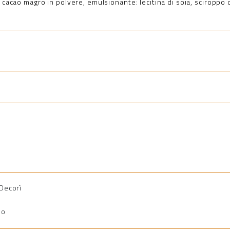
 cacao magro in polvere, emulsionante: lecitina di soia, sciroppo d
 Decorì
io