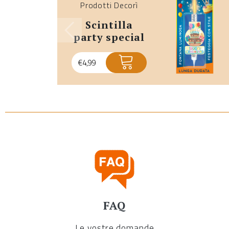
Prodotti Decorì
scintilla
party special
€
4,99
FAQ
Le vostre domande