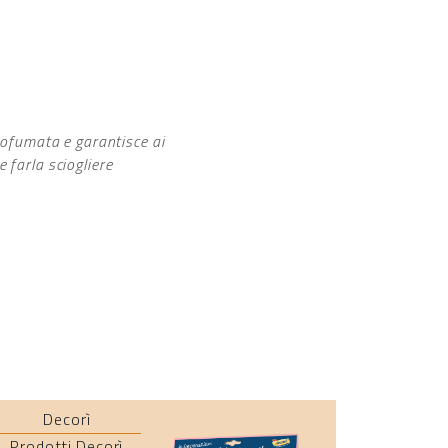
profumata e garantisce ai
 farla sciogliere
Decorì
Dec
Prodotti Decorì