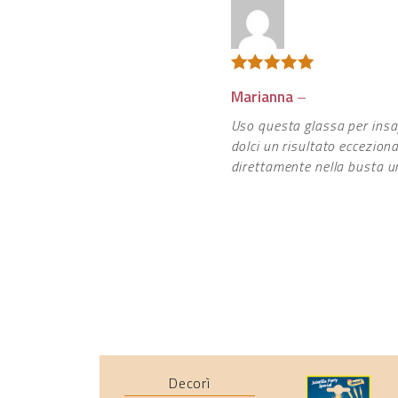
Valutato
5
Marianna
–
su 5
Uso questa glassa per insap
dolci un risultato eccezion
direttamente nella busta un
Decorì