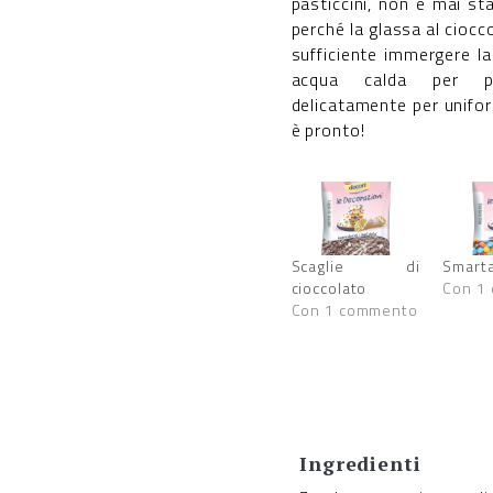
pasticcini, non è mai st
perché la glassa al ciocco
sufficiente immergere la
acqua calda per po
delicatamente per unifor
è pronto!
Scaglie di
Smarta
cioccolato
Con 1
Con 1 commento
Ingredienti