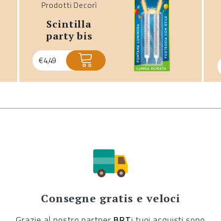
Prodotti Decorì
scintilla
party bis
€
4,49
Consegne gratis e veloci
Grazie al nostro partner
BRT
i tuoi acquisti sono