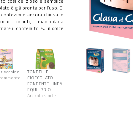
ato così delizioso e semplice
lato è già pronta per l’uso. E’
 confezione ancora chiusa in
chi minuti, manipolarla
mare il contenuto e… il dolce
rlecchino
TONDELLE
 commento
CIOCCOLATO
FONDENTE LINEA
EQUILIBRIO
Articolo simile