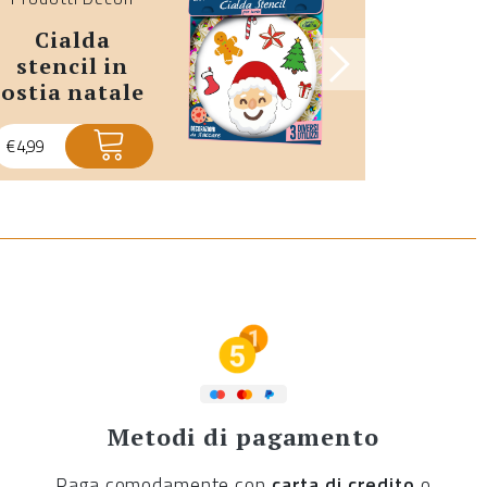
Prodotti
cialda
cialde in
stencil in
ost
ostia natale
€
4,99
€
4,99
Metodi di pagamento
Paga comodamente con
carta di credito
o