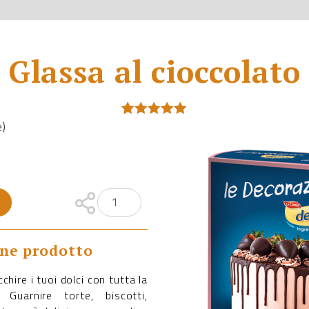
Glassa al cioccolato
e)
Valutato
1
5.00
su 5
su base
di
recensioni
one prodotto
cchire i tuoi dolci con tutta la
 Guarnire torte, biscotti,