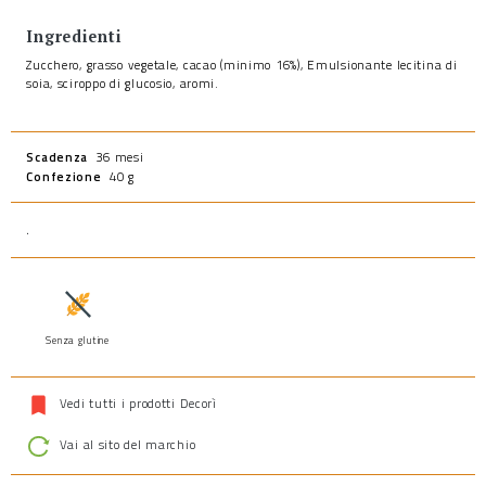
Ingredienti
Zucchero, grasso vegetale, cacao (minimo 16%), Emulsionante lecitina di
soia, sciroppo di glucosio, aromi.
Scadenza
36 mesi
Confezione
40 g
.
Senza glutine
Vedi tutti i prodotti Decorì
Vai al sito del marchio