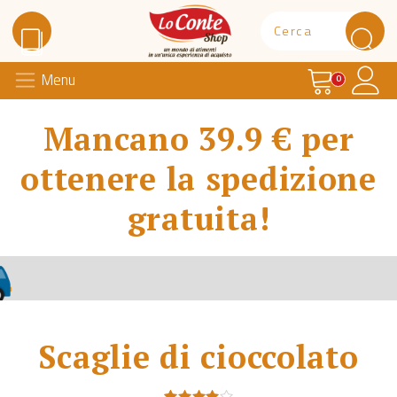
Carrello
Il 
Menu
Lo Conte Shop
0
Mancano 39.9 € per
ottenere la spedizione
gratuita!
Scaglie di cioccolato