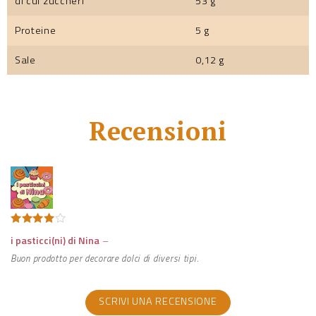
di cui zuccheri
53 g
Proteine
5 g
Sale
0,12 g
Recensioni
Valutato
i pasticci(ni) di Nina
–
4
su 5
Buon prodotto per decorare dolci di diversi tipi.
SCRIVI UNA RECENSIONE