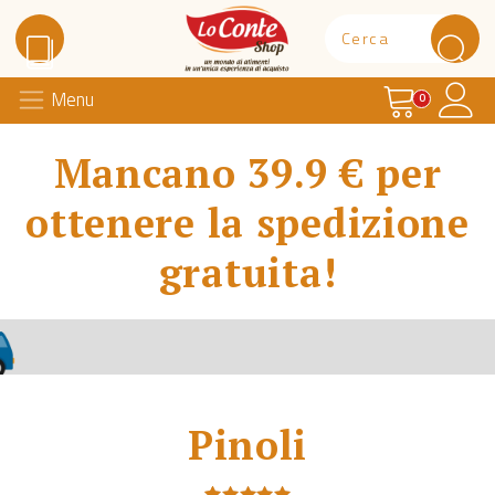
Carrello
Il 
Menu
Lo Conte Shop
0
Mancano 39.9 € per
ottenere la spedizione
gratuita!
Pinoli