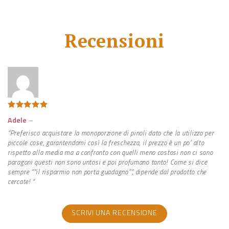
Recensioni
Valutato
5
Adele
–
su 5
“Preferisco acquistare la monoporzione di pinoli dato che la utilizzo per
piccole cose, garantendomi così la freschezza, il prezzo è un po’ alto
rispetto alla media ma a confronto con quelli meno costosi non ci sono
paragoni questi non sono untosi e poi profumano tanto! Come si dice
sempre “”il risparmio non porta guadagno””, dipende dal prodotto che
cercate! “
SCRIVI UNA RECENSIONE