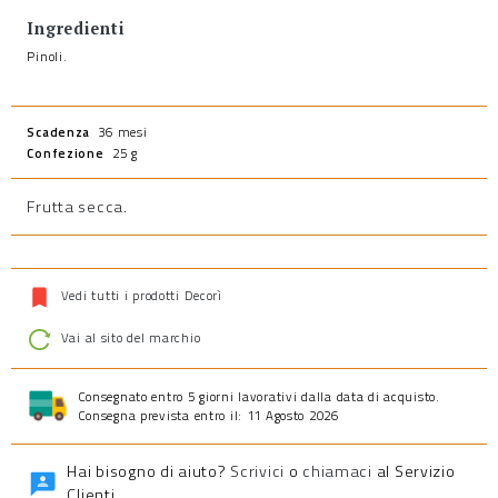
Ingredienti
Pinoli.
Scadenza
36 mesi
Confezione
25 g
Frutta secca
.
Vedi tutti i prodotti Decorì
Vai al sito del marchio
Consegnato entro 5 giorni lavorativi dalla data di acquisto.
Consegna prevista entro il: 11 Agosto 2026
Hai bisogno di aiuto?
Scrivici
o
chiamaci
al Servizio
Clienti