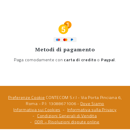
Metodi di pagamento
Paga comodamente con
carta di credito
o
Paypal
.
Preferenze Cookie
CONTECOM S.r.l - Via Porta Pinciana 6,
Roma - P.I: 13088671006 -
Dove Siamo
Informativa sui Cookies
Informativa sulla Privacy
Condizioni Generali di Vendita
ODR – Risoluzioni dispute online