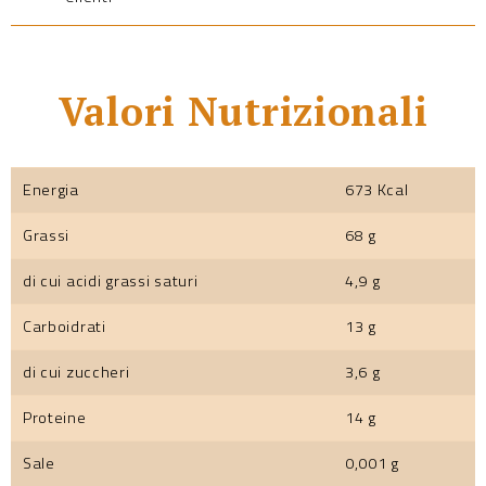
Valori Nutrizionali
Energia
673 Kcal
Grassi
68 g
di cui acidi grassi saturi
4,9 g
Carboidrati
13 g
di cui zuccheri
3,6 g
Proteine
14 g
Sale
0,001 g