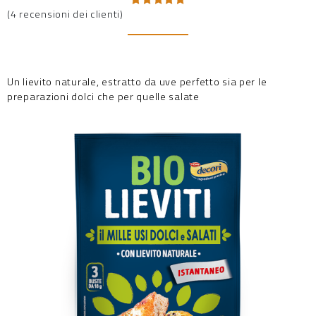
(
4
recensioni dei clienti)
Valutato
4
5.00
su 5
su base
di
recensioni
Un lievito naturale, estratto da uve perfetto sia per le
preparazioni dolci che per quelle salate