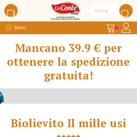
Carrello
Il 
Menu
Lo Conte Shop
0
Mancano 39.9 € per
ottenere la spedizione
gratuita!
Biolievito Il mille usi