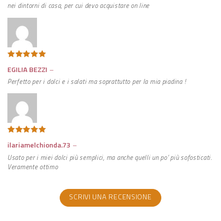
nei dintorni di casa, per cui devo acquistare on line
Valutato
5
EGILIA BEZZI
–
su 5
Perfetto per i dolci e i salati ma soprattutto per la mia piadina !
Valutato
5
ilariamelchionda.73
–
su 5
Usato per i miei dolci più semplici, ma anche quelli un po’ più sofosticati.
Veramente ottimo
SCRIVI UNA RECENSIONE