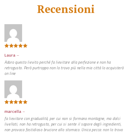
Recensioni
Valutato
5
Laura
–
su 5
Adoro questo lievito perché fa lievitare alla perfezione e non ha
retrogusto. Però purtroppo non lo trovo più nella mia città lo acquisterò
on line
Valutato
5
marcella
–
su 5
fa lievitare con gradualità, per cui non si formano montagne, ma dolci
livellati; non ha retrogusto, per cui si sente il sapore degli ingredienti,
non provoca fastidioso bruciore allo stomaco. Unica pecca: non lo trovo