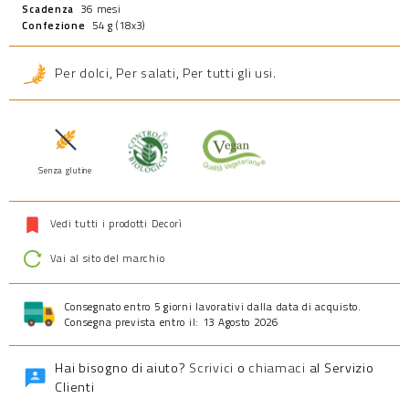
Scadenza
36 mesi
Confezione
54 g (18x3)
Per dolci
,
Per salati
,
Per tutti gli usi
.
Senza glutine
Prodotto vegano
Prodotto biologico
Vedi tutti i prodotti Decorì
Vai al sito del marchio
Consegnato entro 5 giorni lavorativi dalla data di acquisto.
Consegna prevista entro il: 13 Agosto 2026
Hai bisogno di aiuto?
Scrivici
o
chiamaci
al Servizio
Clienti