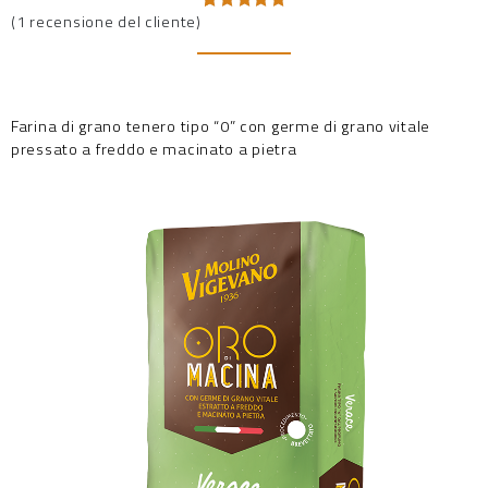
(
1
recensione del cliente)
Valutato
1
5.00
su 5
su base
di
recensioni
Farina di grano tenero tipo “0” con germe di grano vitale
pressato a freddo e macinato a pietra