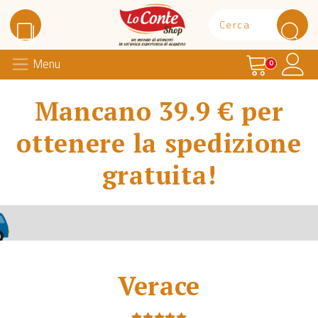
Carrello
Il 
Menu
Lo Conte Shop
0
Mancano 39.9 € per
ottenere la spedizione
gratuita!
Verace