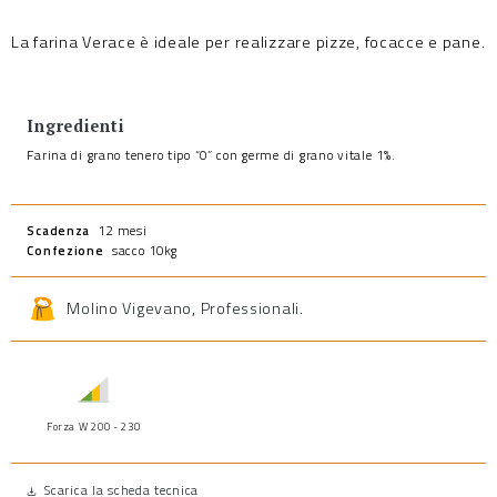
La farina Verace è ideale per realizzare pizze, focacce e pane.
Ingredienti
Farina di grano tenero tipo “0” con germe di grano vitale 1%.
Scadenza
12 mesi
Confezione
sacco 10kg
Molino Vigevano
,
Professionali
.
Forza W 200 - 230
Scarica la scheda tecnica