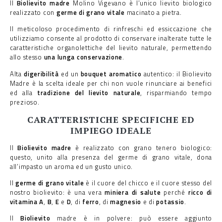
Il
Biolievito madre
Molino Vigevano è l’unico lievito biologico
realizzato con
germe di grano vitale
macinato a pietra.
Il meticoloso procedimento di rinfreschi ed essiccazione che
utilizziamo consente al prodotto di conservare inalterate tutte le
caratteristiche organolettiche del lievito naturale, permettendo
allo stesso
una lunga conservazione
.
Alta
digeribilità
ed un
bouquet aromatico
autentico: il Biolievito
Madre è la scelta ideale per chi non vuole rinunciare ai benefici
ed alla
tradizione del lievito naturale
, risparmiando tempo
prezioso.
CARATTERISTICHE SPECIFICHE ED
IMPIEGO IDEALE
Il
Biolievito madre
è realizzato con grano tenero biologico:
questo, unito alla presenza del germe di grano vitale, dona
all’impasto un aroma ed un gusto unico.
Il
germe di grano vitale
è il cuore del chicco e il cuore stesso del
nostro biolievito: è una vera
miniera di salute
perché
ricco di
vitamina A
,
B
,
E
e
D
, di
ferro
, di
magnesio
e di
potassio
.
Il
Biolievito
madre è in polvere: può essere aggiunto