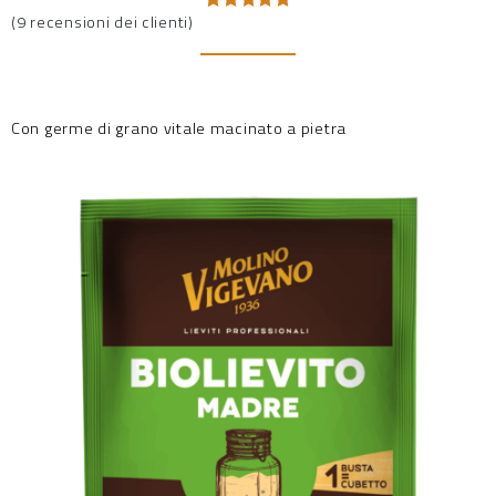
(
9
recensioni dei clienti)
Valutato
9
4.89
su 5
su base
di
recensioni
Con germe di grano vitale macinato a pietra