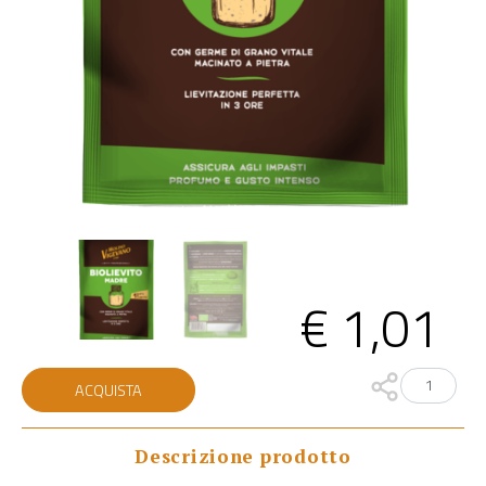
€
1,01
Biolievito
ACQUISTA
madre
quantità
Descrizione prodotto