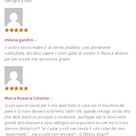
consiglio a tutti
Valutato
5
milena gandini
–
su 5
il vostro lievito madre è un ottimo prodotto, sono pienamente
soddisfatta. desidero sapere i vostri punti di vendita in Pavia e dintorni
per non essere mai sprovvista. grazie
Valutato
5
Maria Rosaria Colonna
–
su 5
Io uso questo lievito per il mio pane fatto in casa con la macchina del
pane e lo trovo davvero eccellente, tanto che, quando rimango vicina alla
fine delle buste mi precipito a riordinarlo…purtroppo non lo trovo nella
grande distribuzione e sono obbligata ad acquistarlo on line ma lo trovo
davvero fantastico!!! Se il pane a volt non lievita è solo colpa dei miei
“esperimenti”…..che a volte non riescono!! :-)) Ottimo, bravi!!!