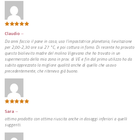
Valutato
5
Claudio
–
su 5
Da anni faccio il pane in casa, uso l’impastatrice planetaria, lievitazione
per 2,00-2,30 ore sui 27 °C, e poi cottura in forno. Di recente ho provato
questo biolievito madre del molino Vigevano che ho trovato in un
supermercato della mia zona in prov. di VE e fin dal primo utilizzo ho da
subito apprezzato la migliore qualità anche di quello che usavo
precedentemente, che ritenevo già buono.
Valutato
5
Sara
–
su 5
ottimo prodotto con ottima riuscita anche in dosaggi inferiori a quelli
suggeriti.