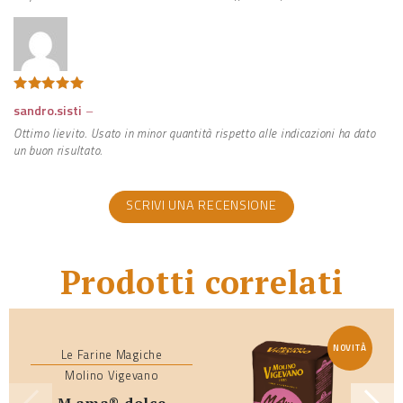
Valutato
5
sandro.sisti
–
su 5
Ottimo lievito. Usato in minor quantità rispetto alle indicazioni ha dato
un buon risultato.
SCRIVI UNA RECENSIONE
Prodotti correlati
NOVITÀ
Le Farine Magiche
Molino Vigevano
m ama® dolce