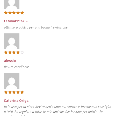
Valutato
5
fataval1974
–
su 5
otttimo prodotto per una buona lievitazione
Valutato
alessio
–
4
su 5
lievito eccellente
Valutato
5
Caterina Origa
–
su 5
Io lo uso per la pizza lievita benissimo e il sapore e favoloso lo consiglio
a tutti .ho regalato a tutte le mie amiche due bustine per natale ..lo