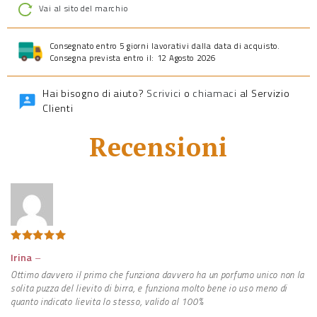
Vai al sito del marchio
Consegnato entro 5 giorni lavorativi dalla data di acquisto.
Consegna prevista entro il: 12 Agosto 2026
Hai bisogno di aiuto?
Scrivici
o
chiamaci
al Servizio
Clienti
Recensioni
Valutato
5
Irina
–
su 5
Ottimo davvero il primo che funziona davvero ha un porfumo unico non la
solita puzza del lievito di birra, e funziona molto bene io uso meno di
quanto indicato lievita lo stesso, valido al 100%