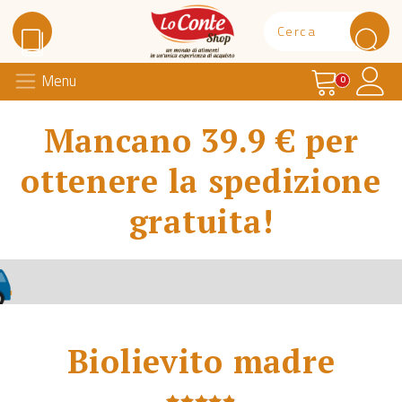
Carrello
Il 
Menu
Lo Conte Shop
0
Mancano 39.9 € per
ottenere la spedizione
gratuita!
Biolievito madre