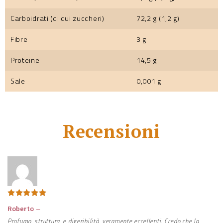
Carboidrati (di cui zuccheri)
72,2 g (1,2 g)
Fibre
3 g
Proteine
14,5 g
Sale
0,001 g
Recensioni
Valutato
5
Roberto
–
su 5
Profumo, struttura, e digeribilità, veramente eccellenti. Credo che la