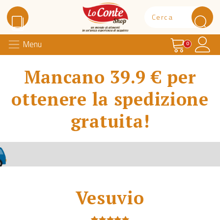
Carrello
Il 
Menu
Lo Conte Shop
0
Mancano 39.9 € per
ottenere la spedizione
gratuita!
Vesuvio