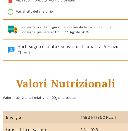
Vedi tutti i prodotti Molino Vigevano
Vai al sito del marchio
Consegnato entro 5 giorni lavorativi dalla data di acquisto.
Consegna prevista entro il: 11 Agosto 2026
Hai bisogno di aiuto?
Scrivici
o
chiamaci
al Servizio
Clienti
Valori Nutrizionali
Valori nutrizionali relativi a 100g di prodotto.
Energia
1482 kJ (350 Kcal)
Grassi (di cui saturi)
1,4 g (0,3 g)