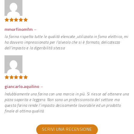
Valutato
5
mmorfinomfm
–
su 5
la farina rispetta tutte le qualità elencate ,utilizzata in forno elettrico, mi
ha davvero impressionato per l’alveolo che si è formato, delicatezza
dell’impasto e la digeribilità stessa
Valutato
5
giancarlo.aquilino
–
su 5
Indubbiamente una farina con una marcia in più. Si riesce ad ottenere una
pizza saporita e leggera. Non sono un professionista del settore ma
questa farina rende l’impasto decisamente lavorabile ed un prodotto
finale di ottima qualità.
SCRIVI UNA RECENSIONE