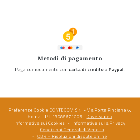
Metodi di pagamento
Paga comodamente con
carta di credito
o
Paypal
.
Preferenze Cookie
CONTECOM S.r.l - Via Porta Pinciana 6,
Roma - P.I: 13088671006 -
Dove Siamo
Informativa sui Cookies
Informativa sulla Privacy
Condizioni Generali di Vendita
ODR – Risoluzioni dispute online