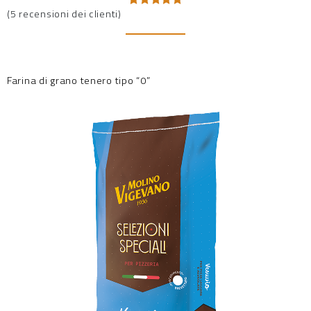
(
5
recensioni dei clienti)
Valutato
5
5.00
su 5
su base
di
recensioni
Farina di grano tenero tipo “0”