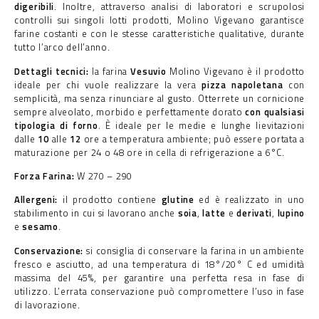
digeribili
. Inoltre, attraverso analisi di laboratori e scrupolosi
controlli sui singoli lotti prodotti, Molino Vigevano garantisce
farine costanti e con le stesse caratteristiche qualitative, durante
tutto l’arco dell’anno.
Dettagli tecnici:
la farina
Vesuvio
Molino Vigevano è il prodotto
ideale per chi vuole realizzare la vera
pizza napoletana
con
semplicità, ma senza rinunciare al gusto. Otterrete un cornicione
sempre alveolato, morbido e perfettamente dorato
con qualsiasi
tipologia di forno
. È ideale per le medie e lunghe lievitazioni
dalle
10
alle
12
ore a temperatura ambiente; può essere portata a
maturazione per 24 o 48 ore in cella di refrigerazione a 6°C.
Forza Farina:
W 270 – 290
Allergeni:
il prodotto contiene
glutine
ed è realizzato in uno
stabilimento in cui si lavorano anche
soia
,
latte
e
derivati
,
lupino
e
sesamo
.
Conservazione:
si consiglia di conservare la farina in un ambiente
fresco e asciutto, ad una temperatura di 18°/20° C ed umidità
massima del 45%, per garantire una perfetta resa in fase di
utilizzo. L’errata conservazione può compromettere l’uso in fase
di lavorazione.