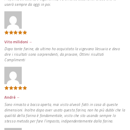
userò sempre da oggi in poi.
Valutato
5
Vito milidoni
–
su 5
Dopo tante farine, da ultimo ho acquistato la vigevano Vesuvio e devo
dire i risultati sono sorprendenti, da provare, Ottimi risultati
Complimenti
Valutato
5
André
–
su 5
Sono rimasto a bocca aperta, mai visto alveoli fatti in casa di queste
dimensioni. Inoltre dopo aver usato questa farina, non ho più dubbi che la
qualità della farina è fondamentale, visto che sto usando sempre lo
stesso metodo per fare l’impasto, indipendentemente dalla farina.