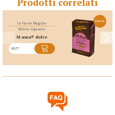
Prodotti correlati
NOVITÀ
Le Farine Magiche
Molino Vigevano
m ama® dolce
€
9,77