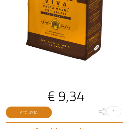
€
9,34
M
ACQUISTA
Ama®
Viva
quantità