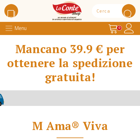
Carrello
Il 
Menu
Lo Conte Shop
0
Mancano 39.9 € per
ottenere la spedizione
gratuita!
M Ama® Viva