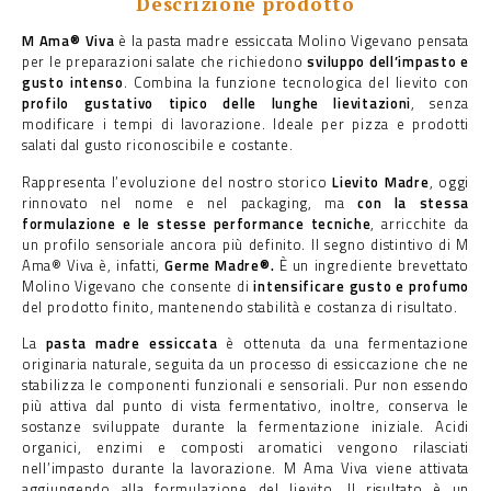
Descrizione prodotto
M Ama® Viva
è la pasta madre essiccata Molino Vigevano pensata
per le preparazioni salate che richiedono
sviluppo dell’impasto e
gusto intenso
. Combina la funzione tecnologica del lievito con
profilo gustativo tipico delle lunghe lievitazioni
, senza
modificare i tempi di lavorazione. Ideale per pizza e prodotti
salati dal gusto riconoscibile e costante.
Rappresenta l’evoluzione del nostro storico
Lievito Madre
, oggi
rinnovato nel nome e nel packaging, ma
con la stessa
formulazione e le stesse performance tecniche
, arricchite da
un profilo sensoriale ancora più definito. Il segno distintivo di M
Ama® Viva è, infatti,
Germe Madre®.
È un ingrediente brevettato
Molino Vigevano che consente di
intensificare gusto e profumo
del prodotto finito, mantenendo stabilità e costanza di risultato.
La
pasta madre essiccata
è ottenuta da una fermentazione
originaria naturale, seguita da un processo di essiccazione che ne
stabilizza le componenti funzionali e sensoriali. Pur non essendo
più attiva dal punto di vista fermentativo, inoltre, conserva le
sostanze sviluppate durante la fermentazione iniziale. Acidi
organici, enzimi e composti aromatici vengono rilasciati
nell’impasto durante la lavorazione. M Ama Viva viene attivata
aggiungendo alla formulazione del lievito. Il risultato è un