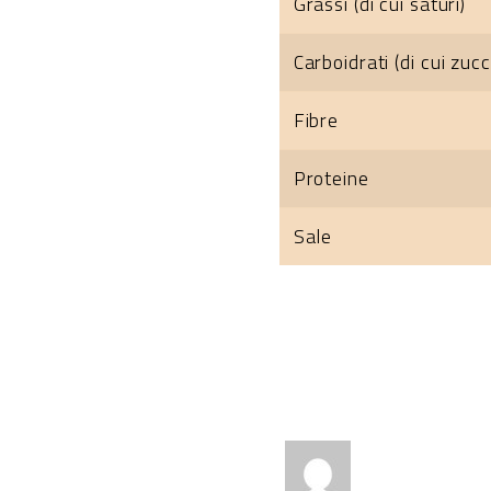
Grassi (di cui saturi)
Carboidrati (di cui zucc
Fibre
Proteine
Sale