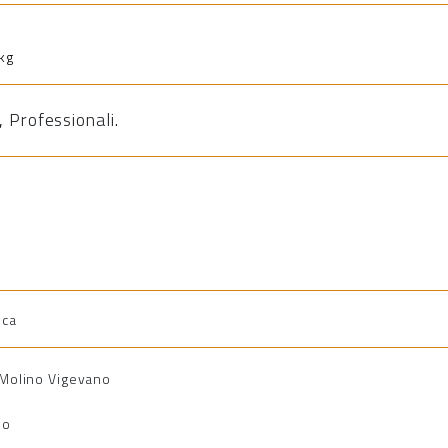
kg
,
Professionali
.
ica
i Molino Vigevano
io