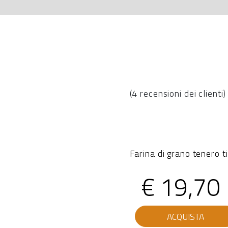
(
4
recensioni dei clienti)
Farina di grano tenero t
€
19,70
Oro
ACQUISTA
Fibra