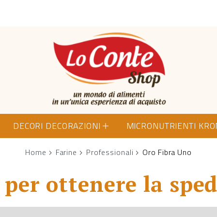
Lo Conte Shop
DECORI DECORAZIONI
MICRONUTRIENTI KR
Home
Farine
Professionali
Oro Fibra Uno
per ottenere la sped