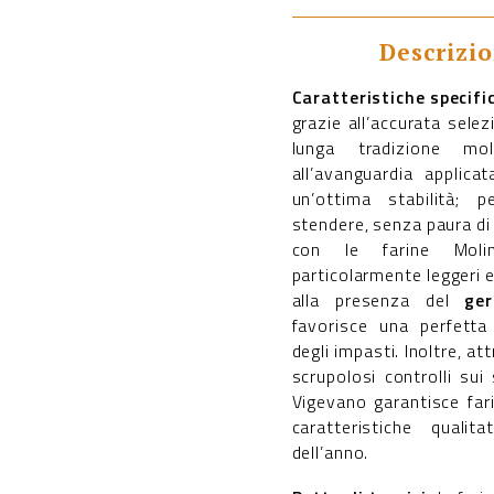
Uno
quantità
Descrizi
Caratteristiche specifi
grazie all’accurata selez
lunga tradizione mol
all’avanguardia applica
un’ottima stabilità; 
stendere, senza paura di 
con le farine Molin
particolarmente leggeri 
alla presenza del
ge
favorisce una perfetta
degli impasti. Inoltre, at
scrupolosi controlli sui 
Vigevano garantisce far
caratteristiche qualit
dell’anno.