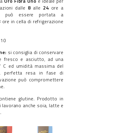
na
Oro Fibra Uno
è ideale per
tazioni dalle
8
alle
24
ore a
e; può essere portata a
ore in cella di refrigerazione
310
one:
si consiglia di conservare
e fresco e asciutto, ad una
° C ed umidità massima del
a perfetta resa in fase di
ervazione può compromettere
ne.
ontiene glutine. Prodotto in
i lavorano anche soia, latte e
.