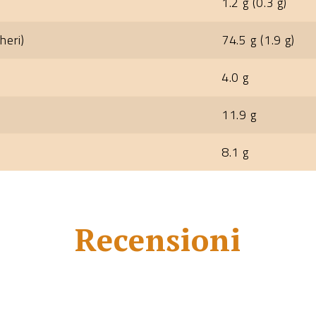
1.2 g (0.3 g)
heri)
74.5 g (1.9 g)
4.0 g
11.9 g
8.1 g
Recensioni