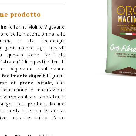
one prodotto
che:
le farine Molino Vigevano
ione della materia prima, alla
itoria e alla tecnologia
ta garantiscono agli impasti
per questo sono facili da
“strappi”. Gli impasti ottenuti
o Vigevano risulteranno
e
facilmente digeribili
grazie
rme di grano vitale
, che
 lievitazione e maturazione
traverso analisi di laboratori e
singoli lotti prodotti, Molino
ine costanti e con le stesse
ative, durante tutto l’arco