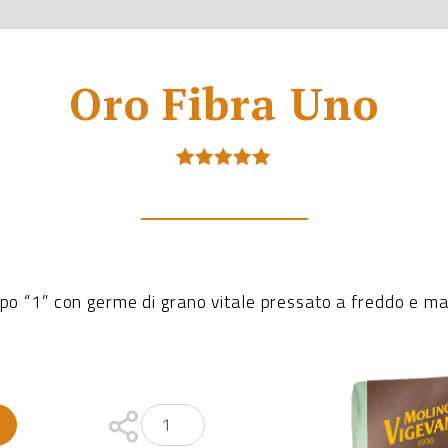
Oro Fibra Uno
Valutato
4
5.00
su 5
su base
di
recensioni
ipo “1” con germe di grano vitale pressato a freddo e ma