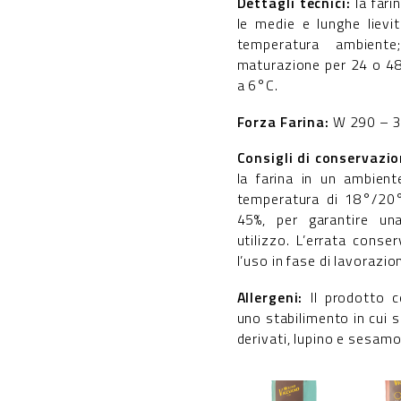
Dettagli tecnici:
la fari
le medie e lunghe lievi
temperatura ambient
maturazione per 24 o 48 
a 6°C.
Forza Farina:
W 290 – 
Consigli di conservazi
la farina in un ambient
temperatura di 18°/20
45%, per garantire un
utilizzo. L’errata cons
l’uso in fase di lavorazio
Allergeni:
Il prodotto c
uno stabilimento in cui s
derivati, lupino e sesamo