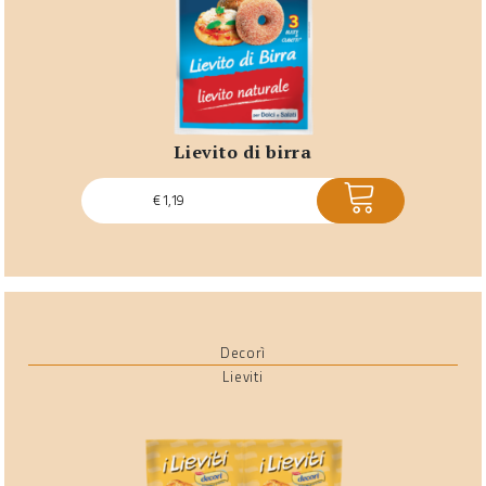
lievito di birra
ACQUISTA
€
1,19
Decorì
Lieviti