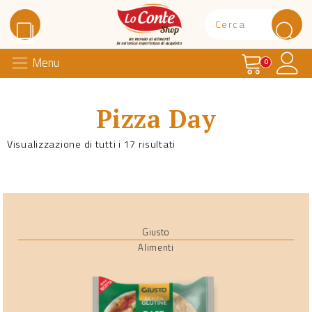
Carrello
Il 
Menu
Lo Conte Shop
0
Pizza Day
Visualizzazione di tutti i 17 risultati
Giusto
Alimenti