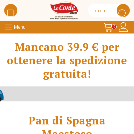
Carrello
Il 
Menu
Lo Conte Shop
0
Mancano 39.9 € per
ottenere la spedizione
gratuita!
Pan di Spagna
Maestoso