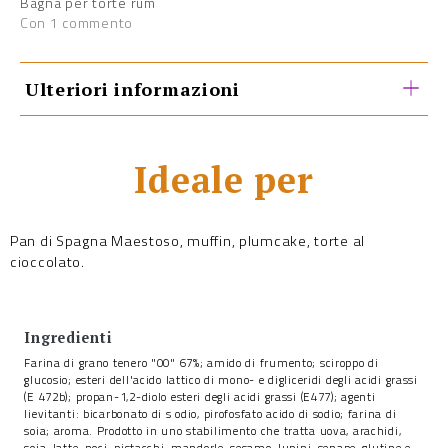
Bagna per torte rum
Con 1 commento
Ulteriori informazioni
Ideale per
Pan di Spagna Maestoso, muffin, plumcake, torte al
cioccolato.
Ingredienti
Farina di grano tenero "00" 67%; amido di frumento; sciroppo di
glucosio; esteri dell'acido lattico di mono- e digliceridi degli acidi grassi
(E 472b); propan-1,2-diolo esteri degli acidi grassi (E477); agenti
lievitanti: bicarbonato di s odio, pirofosfato acido di sodio; farina di
soia; aroma. Prodotto in uno stabilimento che tratta uova, arachidi,
soia, latte, noci, pistacchi, mandorle, sesamo, lupini, senape, glutine e