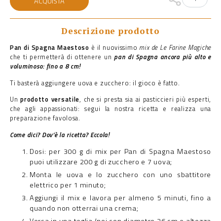
ACQUISTA
di
Spagna
Maestoso
quantità
Descrizione prodotto
Pan di Spagna Maestoso
è il nuovissimo
mix de Le Farine Magiche
che ti permetterà di ottenere un
pan di Spagna ancora più alto e
voluminoso: fino a 8 cm!
Ti basterà aggiungere uova e zucchero: il gioco è fatto.
Un
prodotto versatile
, che si presta sia ai pasticcieri più esperti,
che agli appassionati: segui la nostra ricetta e realizza una
preparazione favolosa.
Come dici? Dov’è la ricetta? Eccola!
Dosi: per 300 g di mix per Pan di Spagna Maestoso
puoi utilizzare 200 g di zucchero e 7 uova;
Monta le uova e lo zucchero con uno sbattitore
elettrico per 1 minuto;
Aggiungi il mix e lavora per almeno 5 minuti, fino a
quando non otterrai una crema;
Versa in una teglia (noi con diametro 26 cm e altezza