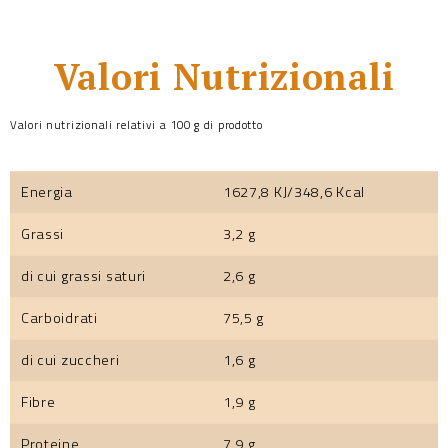
Valori Nutrizionali
Valori nutrizionali relativi a 100 g di prodotto
Energia
1627,8 KJ/348,6 Kcal
Grassi
3,2 g
di cui grassi saturi
2,6 g
Carboidrati
75,5 g
di cui zuccheri
1,6 g
Fibre
1,9 g
Proteine
7,9 g