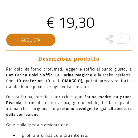
€
19,30
Box
ACQUISTA
Farina
Dolci
Soffici
Le
Descrizione prodotto
Farine
Magiche
Per dolci da forno profumati, leggeri e soffici al punto giusto, la
quantità
Box Farina Dolci Soffici Le Farine Magiche
è la scelta perfetta.
Con
10 confezioni (9 + 1 OMAGGIO),
potrai preparare torte,
ciambelloni e plumcake ogni volta che vuoi.
Questa farina, tostata e arricchita con
farina madre da grano
Risciola,
fermentata con acqua, germe vitale, frutta e piante
aromatiche, sprigiona un
profumo avvolgente già all’apertura
della confezione
.
Grazie alla speciale essiccazione:
Il profilo aromatico è più intenso;