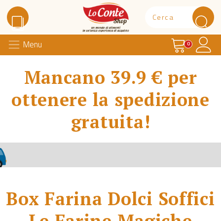
Carrello
Il 
Menu
Lo Conte Shop
0
Mancano 39.9 € per
ottenere la spedizione
gratuita!
Box Farina Dolci Soffici
Le Farine Magiche