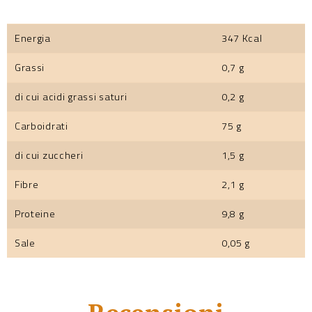
Energia
347 Kcal
Grassi
0,7 g
di cui acidi grassi saturi
0,2 g
Carboidrati
75 g
di cui zuccheri
1,5 g
Fibre
2,1 g
Proteine
9,8 g
Sale
0,05 g