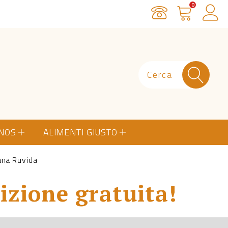
0
Servizio Clienti
Carrello
Ac
ONOS
ALIMENTI GIUSTO
ana Ruvida
izione gratuita!