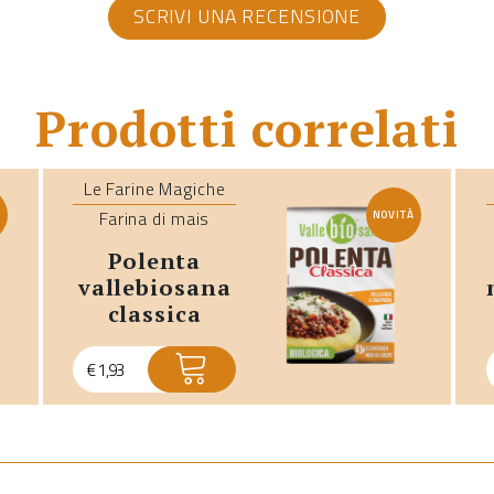
SCRIVI UNA RECENSIONE
Prodotti correlati
Le Farine Magiche
Farina di mais
À
NOVITÀ
polenta
vallebiosana
classica
€
1,93