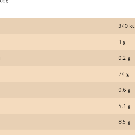
100g
340 kc
1 g
i
0,2 g
74 g
0,6 g
4,1 g
8,5 g