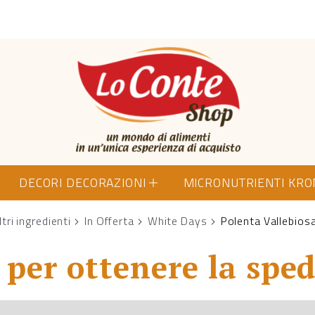
Lo Conte Shop
DECORI DECORAZIONI
MICRONUTRIENTI KR
ltri ingredienti
In Offerta
White Days
Polenta Vallebios
per ottenere la sped