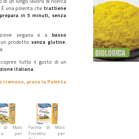
o di un lungo lavoro di ricerca
à. È una polenta che
trattiene
 prepara in 5 minuti, senza
tazione vegana e a
basso
 un prodotto
senza glutine
,
a.
scoprire tutto il gusto di un
izione italiana
.
e cremoso, prova la Polenta
a di Mais
Farina di Mais
ata per
Fioretto per