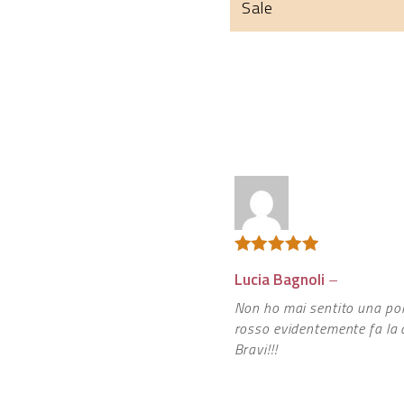
Sale
Valutato
5
Lucia Bagnoli
–
su 5
Non ho mai sentito una pol
rosso evidentemente fa la 
Bravi!!!