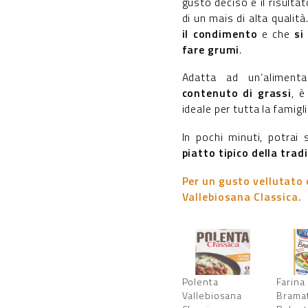
gusto deciso è il risultat
di un mais di alta qualit
il condimento
e che
si
fare grumi
.
Adatta ad un’alimen
contenuto di grassi
, è
ideale per tutta la famigli
In pochi minuti, potrai 
piatto tipico della trad
Per un gusto vellutato 
Vallebiosana Classica.
Polenta
Farin
Vallebiosana
Bram