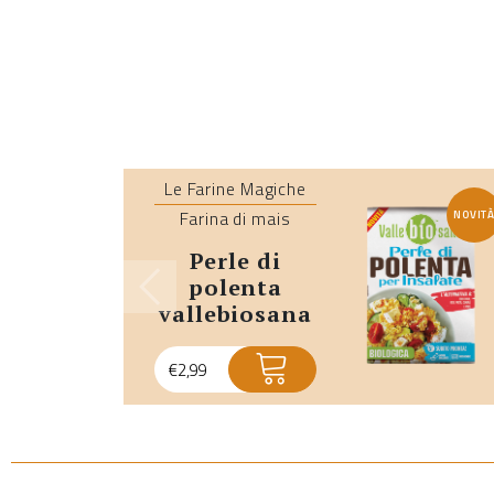
Le Farine Magiche
Farina di mais
NOVIT
perle di
polenta
vallebiosana
€
2,99