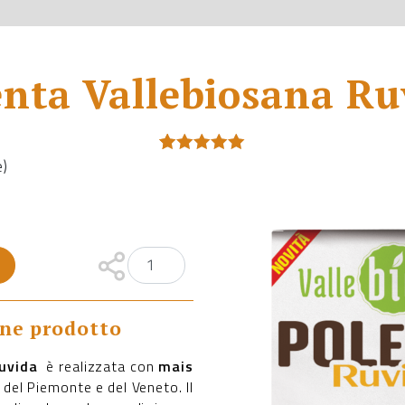
enta Vallebiosana Ru
e)
Valutato
1
5.00
su 5
su base
di
recensioni
one prodotto
Ruvida
è realizzata con
mais
 del Piemonte e del Veneto. Il