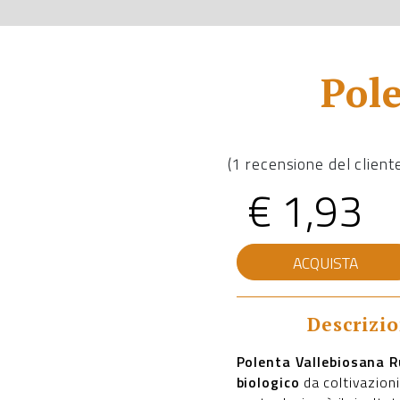
Pol
(
1
recensione del client
€
1,93
Polenta
ACQUISTA
Vallebiosana
Ruvida
quantità
Descrizi
Polenta Vallebiosana 
biologico
da coltivazioni