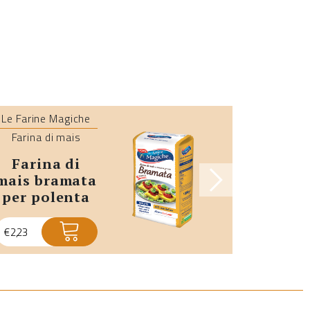
Le Farine Magiche
Le Farine
Farina di mais
Farina 
farina di
bramata per
mais bramata
polent
per polenta
€
1,83
€
2,23