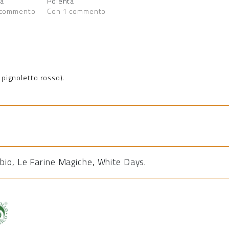
a
Polenta
 commento
Con 1 commento
 pignoletto rosso).
 bio
,
Le Farine Magiche
,
White Days
.
tto biologico