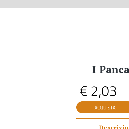
I Panca
€
2,03
Pancake
ACQUISTA
Salati
quantità
Descrizi