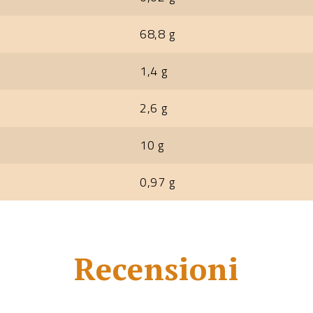
68,8 g
1,4 g
2,6 g
10 g
0,97 g
Recensioni