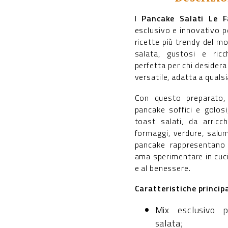
I
Pancake Salati Le F
esclusivo e innovativo p
ricette più trendy del m
salata, gustosi e ricc
perfetta per chi desidera
versatile, adatta a quals
Con questo preparato, 
pancake soffici e golos
toast salati, da arricch
formaggi, verdure, salum
pancake rappresentano 
ama sperimentare in cuci
e al benessere.
Caratteristiche principa
Mix esclusivo 
salata;