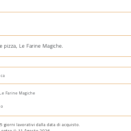
e pizza
,
Le Farine Magiche
.
ica
i Le Farine Magiche
io
giorni lavorativi dalla data di acquisto.
entro il: 11 Agosto 2026