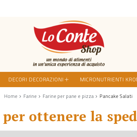
Lo Conte Shop
DECORI DECORAZIONI
MICRONUTRIENTI KR
Home
Farine
Farine per pane e pizza
Pancake Salati
per ottenere la sped