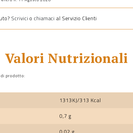
iuto?
Scrivici
o
chiamaci
al Servizio Clienti
Valori Nutrizionali
 di prodotto:
1313KJ/313 Kcal
0,7 g
0,02 g