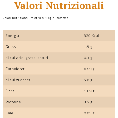
Valori Nutrizionali
Valori nutrizionali relativi a 100g di prodotto
Energia
320 Kcal
Grassi
1.5 g
di cui acidi grassi saturi
0.3 g
Carboidrati
67.9 g
di cui zuccheri
5.6 g
Fibre
11.9 g
Proteine
8.5 g
Sale
0.05 g