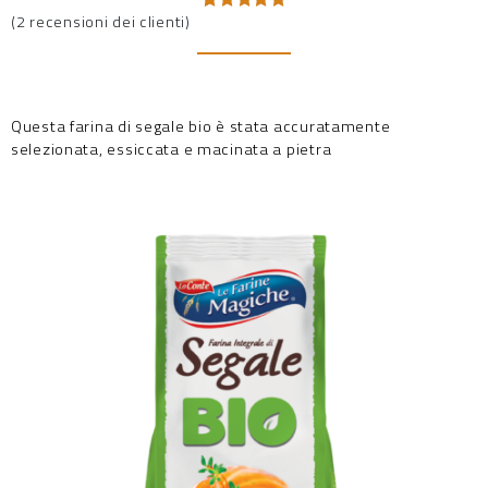
(
2
recensioni dei clienti)
Valutato
2
5.00
su 5
su base
di
recensioni
Questa farina di segale bio è stata accuratamente
selezionata, essiccata e macinata a pietra