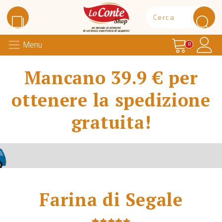
Carrello
Il 
Menu
Lo Conte Shop
0
Mancano 39.9 € per
ottenere la spedizione
gratuita!
Farina di Segale