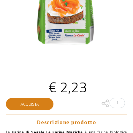
€
2,23
Farina
ACQUISTA
di
Segale
quantità
Descrizione prodotto
La
Farina di Segale Le Farine Magiche
è una farina biologica