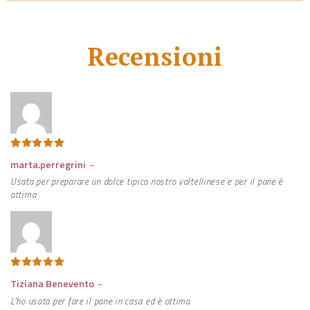
Recensioni
Valutato
5
marta.perregrini
–
su 5
Usata per preparare un dolce tipico nostro valtellinese e per il pane è
ottima
Valutato
5
Tiziana Benevento
–
su 5
L’ho usata per fare il pane in casa ed è ottima