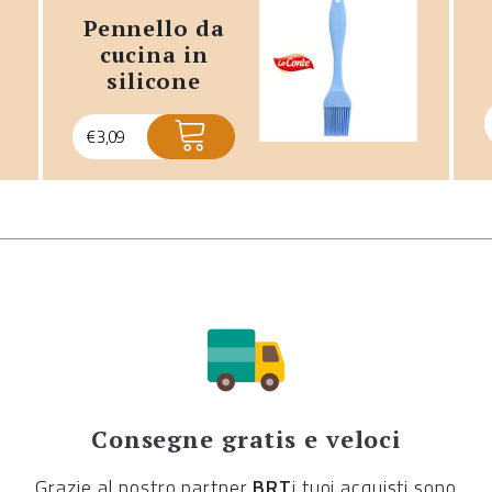
pennello da
cucina in
silicone
€
3,09
Consegne gratis e veloci
Grazie al nostro partner
BRT
i tuoi acquisti sono