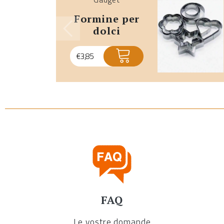
formine per
dolci
€
3,85
FAQ
Le vostre domande