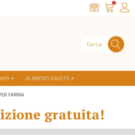
0
Servizio Clienti
Carrello
Ac
ONOS
ALIMENTI GIUSTO
PER FARINA
izione gratuita!