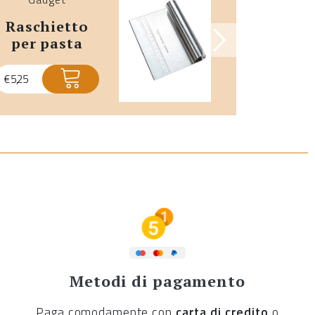
raschietto
frusta
per pasta
sbatt
€
5,25
€
3,48
Metodi di pagamento
Paga comodamente con
carta di credito
o