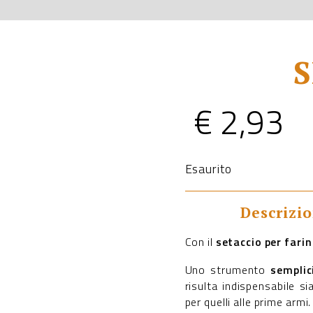
S
€
2,93
Esaurito
Descrizi
Con il
setaccio per fari
Uno strumento
semplic
risulta indispensabile si
per quelli alle prime armi.