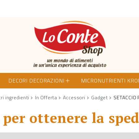
Lo Conte Shop
DECORI DECORAZIONI
MICRONUTRIENTI KR
tri ingredienti
In Offerta
Accessori
Gadget
SETACCIO 
per ottenere la sped