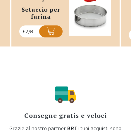
setaccio per
farina
€
2,93
Consegne gratis e veloci
Grazie al nostro partner
BRT
i tuoi acquisti sono