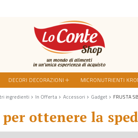
Lo Conte Shop
DECORI DECORAZIONI
MICRONUTRIENTI KR
tri ingredienti
In Offerta
Accessori
Gadget
FRUSTA S
per ottenere la sped