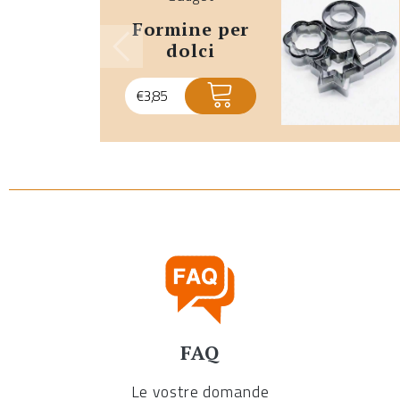
formine per
dolci
€
3,85
FAQ
Le vostre domande