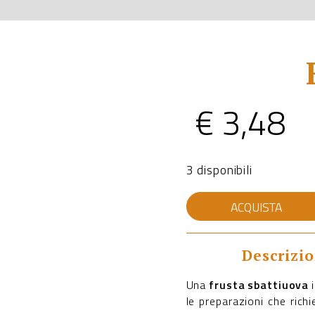
€
3,48
3 disponibili
FRUSTA
ACQUISTA
SBATTIUOVA
quantità
Descrizi
Una
frusta sbattiuova
i
le preparazioni che rich