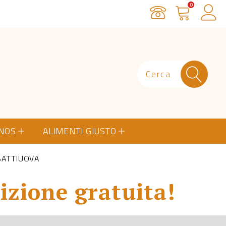
0
Servizio Clienti
Carrello
Ac
ONOS
ALIMENTI GIUSTO
BATTIUOVA
izione gratuita!