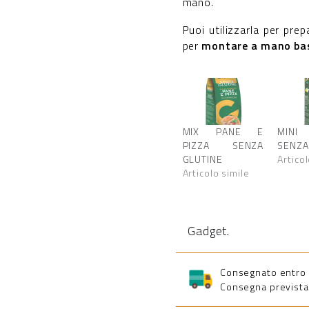
mano.
Puoi utilizzarla per pre
per
montare a mano basi
MIX PANE E
MIN
PIZZA SENZA
SENZA
GLUTINE
Articol
Articolo simile
Gadget
.
Consegnato entro 5 
Consegna prevista 