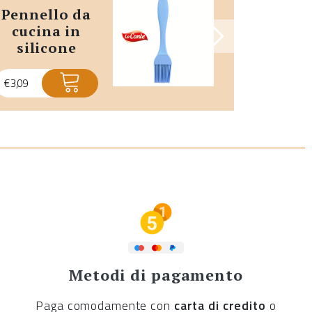
pennello da
raschietto
cucina in
per p
silicone
€
5,25
€
3,09
Metodi di pagamento
Paga comodamente con
carta di credito
o