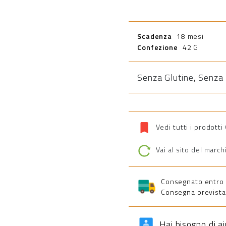
Scadenza
18 mesi
Confezione
42 G
Senza Glutine
,
Senza 
Vedi tutti i prodotti
Vai al sito del march
Consegnato entro 5 
Consegna prevista 
Hai bisogno di a