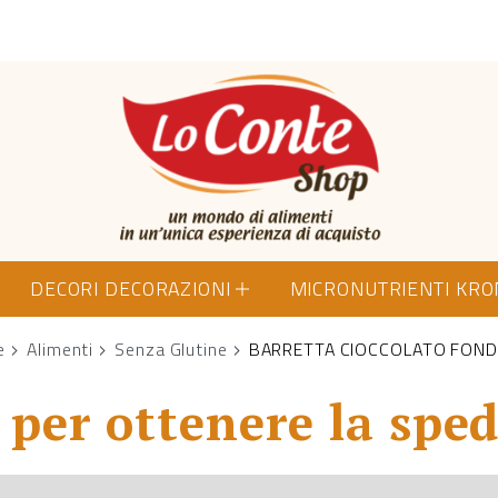
Lo Conte Shop
DECORI DECORAZIONI
MICRONUTRIENTI KR
e
Alimenti
Senza Glutine
BARRETTA CIOCCOLATO FON
per ottenere la sped