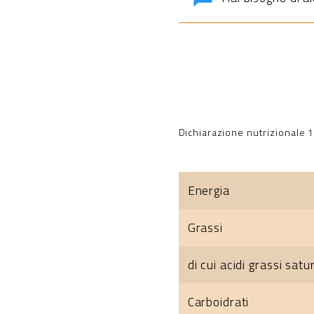
Dichiarazione nutrizionale 
Energia
Grassi
di cui acidi grassi satur
Carboidrati