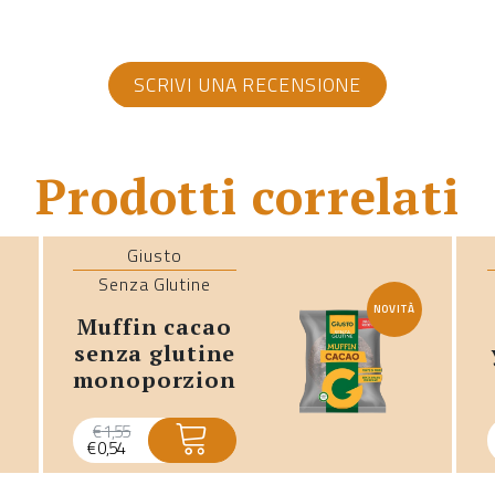
SCRIVI UNA RECENSIONE
Prodotti correlati
Giusto
Senza Glutine
NOVITÀ
muffin cacao
senza glutine
monoporzione
- promo
scadenza
€
1,55
€
0,54
breve