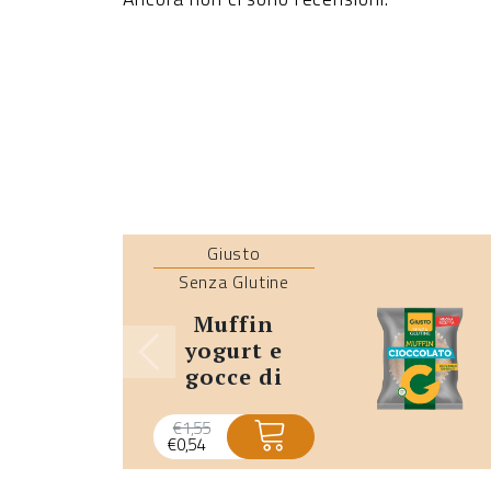
Giusto
Senza Glutine
muffin
yogurt e
gocce di
cioccolato
senza glutine
€
1,55
€
0,54
monoporzione
- promo