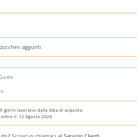
zuccheri aggiunti
.
 Giusto
io
giorni lavorativi dalla data di acquisto.
entro il: 12 Agosto 2026
iuto?
Scrivici
o
chiamaci
al Servizio Clienti