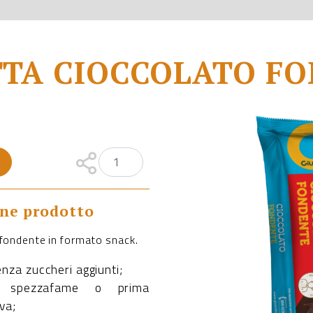
TA CIOCCOLATO F
one prodotto
 fondente in formato snack.
enza zuccheri aggiunti;
e spezzafame o prima
iva;