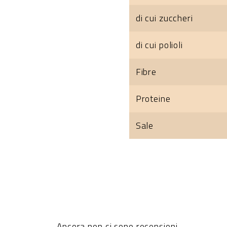
di cui zuccheri
di cui polioli
Fibre
Proteine
Sale
Ancora non ci sono recensioni.