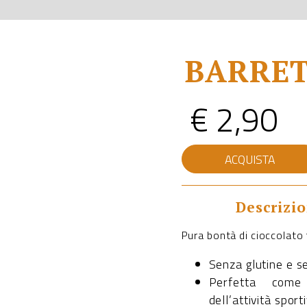
BARRET
€
2,90
BARRETTA
ACQUISTA
CIOCCOLATO
FONDENTE
quantità
Descrizi
Pura bontà di cioccolato
Senza glutine e s
Perfetta com
dell’attività sport