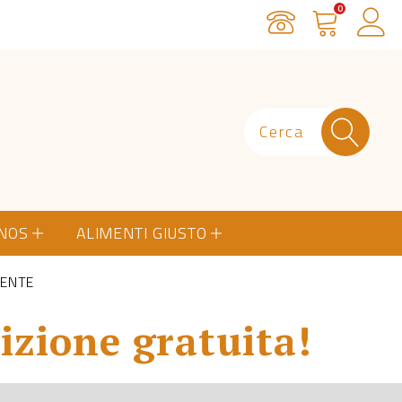
0
Servizio Clienti
Carrello
Ac
ONOS
ALIMENTI GIUSTO
DENTE
izione gratuita!