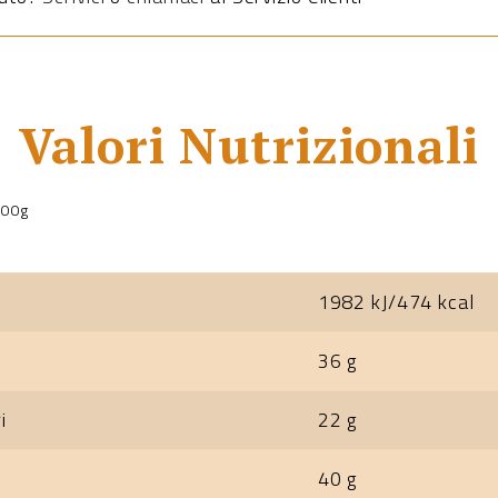
Valori Nutrizionali
100g
1982 kJ/474 kcal
36 g
i
22 g
40 g