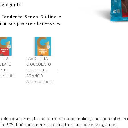
vvolgente.
o Fondente Senza Glutine e
ti
unisce piacere e benessere.
ETTA
TAVOLETTA
OLATO
CIOCCOLATO
ENTE
FONDENTE E
o simile
ARANCIA
Articolo simile
, edulcorante: maltitolo; burro di cacao, inulina, emulsionante: lec
in. 59%. Può contenere latte, frutta a guscio. Senza glutine..