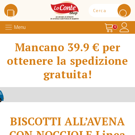
Carrello
Il 
Menu
Lo Conte Shop
0
Mancano 39.9 € per
ottenere la spedizione
gratuita!
BISCOTTI ALL’AVENA
CON NOCCIOLE Linea