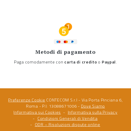
Metodi di pagamento
Paga comodamente con
carta di credito
o
Paypal
.
Preferenze Cookie
CONTECOM S.r.l - Via Porta Pinciana 6,
Roma - P.I: 13088671006 -
Dove Siamo
Informativa sui Cookies
Informativa sulla Privacy
Condizioni Generali di Vendita
ODR – Risoluzioni dispute online