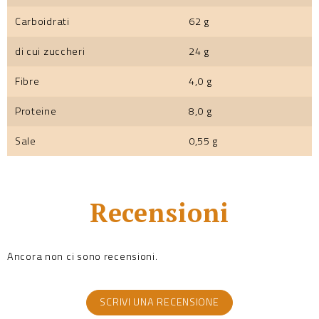
Carboidrati
62 g
di cui zuccheri
24 g
Fibre
4,0 g
Proteine
8,0 g
Sale
0,55 g
Recensioni
Ancora non ci sono recensioni.
SCRIVI UNA RECENSIONE