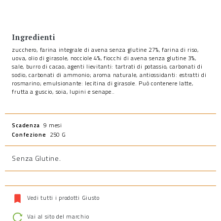
Ingredienti
zucchero, farina integrale di avena senza glutine 27%, farina di riso,
uova, olio di girasole, nocciole 4%, fiocchi di avena senza glutine 3%,
sale, burro di cacao, agenti lievitanti: tartrati di potassio, carbonati di
sodio, carbonati di ammonio; aroma naturale, antiossidanti: estratti di
rosmarino; emulsionante: lecitina di girasole. Può contenere latte,
frutta a guscio, soia, lupini e senape..
Scadenza
9 mesi
Confezione
250 G
Senza Glutine
.
Vedi tutti i prodotti Giusto
Vai al sito del marchio