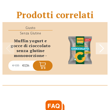
Prodotti correlati
Giusto
Senza Glutine
muffin yogurt e
gocce di cioccolato
senza glutine
monoporzione -
promo scadenza
breve
€
1,55
€
0,54