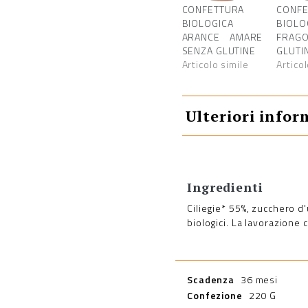
CONFETTURA
CONFE
BIOLOGICA
BIOLO
ARANCE AMARE
FRAGO
SENZA GLUTINE
GLUTI
Articolo simile
Articol
Ulteriori infor
Ingredienti
Ciliegie* 55%, zucchero d
biologici. La lavorazione 
Scadenza
36 mesi
Confezione
220 G