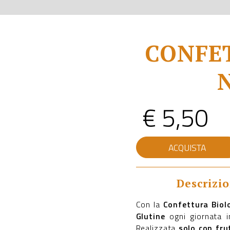
CONFET
€
5,50
CONFETTURA
ACQUISTA
BIOLOGICA
CILIEGIE
NERE
SENZA
Descrizi
GLUTINE
quantità
Con la
Confettura Biolo
Glutine
ogni giornata i
Realizzata
solo con fru