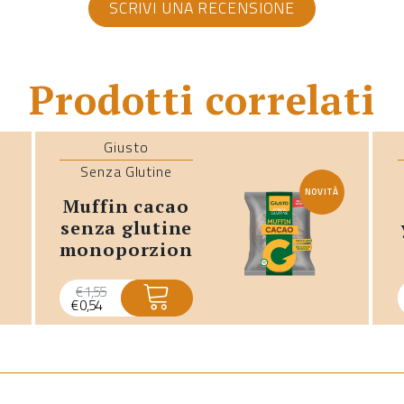
SCRIVI UNA RECENSIONE
Prodotti correlati
Giusto
Senza Glutine
NOVITÀ
muffin cacao
senza glutine
monoporzione
- promo
scadenza
€
1,55
€
0,54
breve