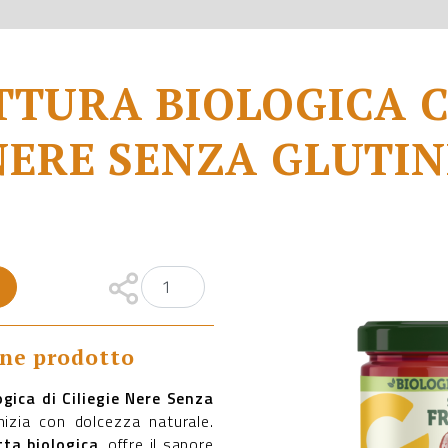
TURA BIOLOGICA C
NERE SENZA GLUTIN
one prodotto
gica di Ciliegie Nere Senza
nizia con dolcezza naturale.
tta biologica
, offre il sapore