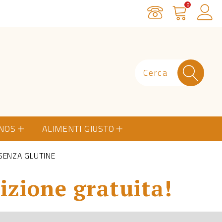
0
Servizio Clienti
Carrello
Ac
ONOS
ALIMENTI GIUSTO
 SENZA GLUTINE
izione gratuita!