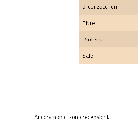
di cui zuccheri
Fibre
Proteine
Sale
Ancora non ci sono recensioni.