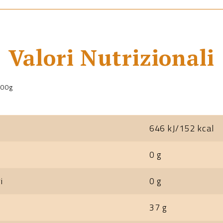
Valori Nutrizionali
100g
646 kJ/152 kcal
0 g
i
0 g
37 g