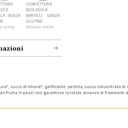
TTURA
CONFETTURA
GICA
BIOLOGICA
LA SENZA
MIRTILLI SENZA
NE
GLUTINE
o simile
Articolo simile
mazioni
'uva*, succo di limone*, gelificante: pectina; succo concentrato di
con frutta in pezzi non garantisce la totale assenza di frammenti d