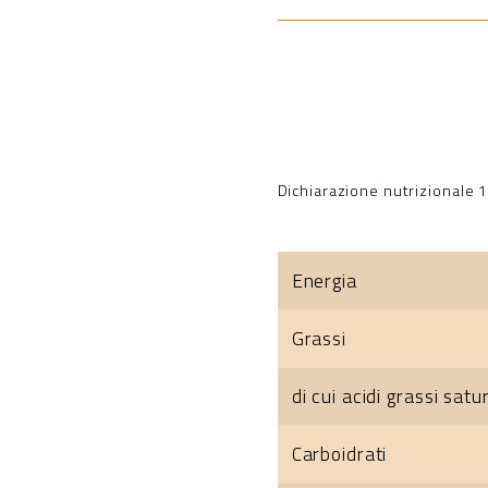
Dichiarazione nutrizionale 
Energia
Grassi
di cui acidi grassi satur
Carboidrati