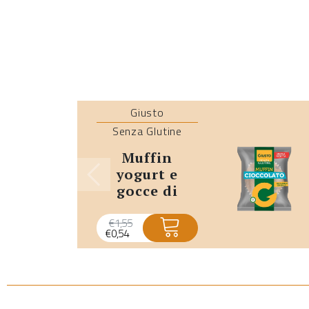
Giusto
Senza Glutine
muffin
yogurt e
gocce di
cioccolato
senza glutine
€
1,55
€
0,54
monoporzione
- promo
scadenza
breve