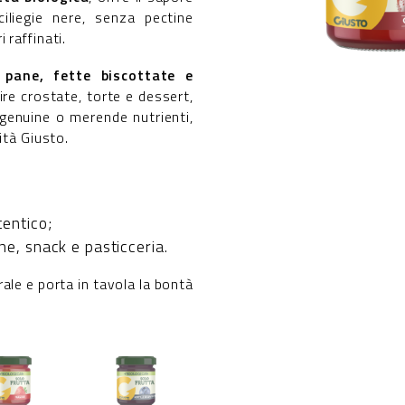
iliegie nere, senza pectine
 raffinati.
u
pane, fette biscottate e
ire crostate, torte e dessert,
 genuine o merende nutrienti,
ità Giusto.
tentico;
ne, snack e pasticceria.
ale e porta in tavola la bontà