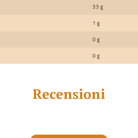
33 g
1 g
0 g
0 g
Recensioni