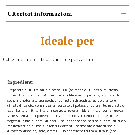
Ulteriori informazioni
Ideale per
Colazione, merenda o spuntino spezzafame.
Ingredienti
Preparato di frutta all'albicocca 30% (sciroppo di glucosio-fruttosio;
purea di albicocche 35%; zucchero; addensanti: pectina, alginato di
sodio e pirofosfato tetrasodico; correttori di acidità: acido citrico e
citrato di calcio; conservante: sorbato di potassio; colorante: estratto di
paprika; aromi); farina di riso; zucchero; amido di mais; burro; uova;
latte scremato in polvere; farina di grano saraceno integrale; fibre
vegetali: fibra di semi di psyllium; addensante: farina di semi di guar;
maltodestrine di mais; agenti lievitanti: carbonato acido di sodio,
difosfato disodico; sale; aromi. Può contenere frutta a guscio (noci,