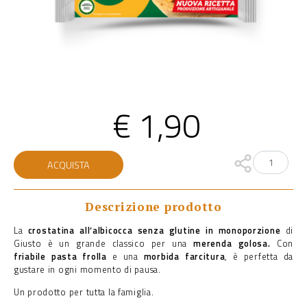
€
1,90
Crostatina
ACQUISTA
albicocca
senza
glutine
monoporzione
Descrizione prodotto
quantità
La
crostatina all’albicocca senza glutine in monoporzione
di
Giusto è un grande classico per una
merenda golosa.
Con
friabile pasta frolla
e una
morbida farcitura
, è perfetta da
gustare in ogni momento di pausa.
Un prodotto per tutta la famiglia.