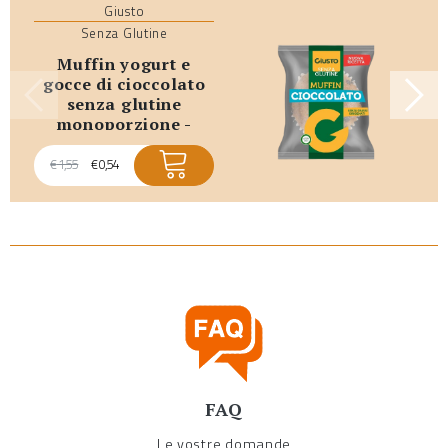
Giusto
Senza Glutine
muffin yogurt e
gocce di cioccolato
senza glutine
monoporzione -
promo scadenza
breve
€
1,55
€
0,54
FAQ
Le vostre domande