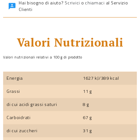
Hai bisogno di aiuto?
Scrivici
o
chiamaci
al Servizio
Clienti
Valori Nutrizionali
Valori nutrizionali relativi a 100 g di prodotto
Energia
1627 kJ/389 kcal
Grassi
11 g
di cui acidi grassi saturi
8 g
Carboidrati
67 g
di cui zuccheri
31 g