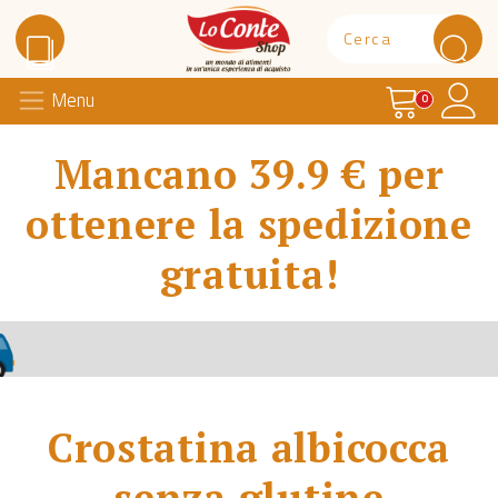
Carrello
Il 
Menu
Lo Conte Shop
0
Mancano 39.9 € per
ottenere la spedizione
gratuita!
Crostatina albicocca
senza glutine