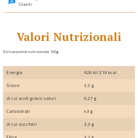
Clienti
Valori Nutrizionali
Dichiarazione nutrizionale 100g
Energia
926 kJ/219 kcal
Grassi
3,2 g
di cui acidi grassi saturi
0,27 g
Carboidrati
43 g
di cui zuccheri
3,3 g
Fibre
3,1 g