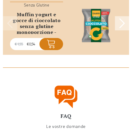
Senza Glutine
muffin yogurt e
gocce di cioccolato
senza glutine
monoporzione -
promo scadenza
breve
€
1,55
€
0,54
FAQ
Le vostre domande