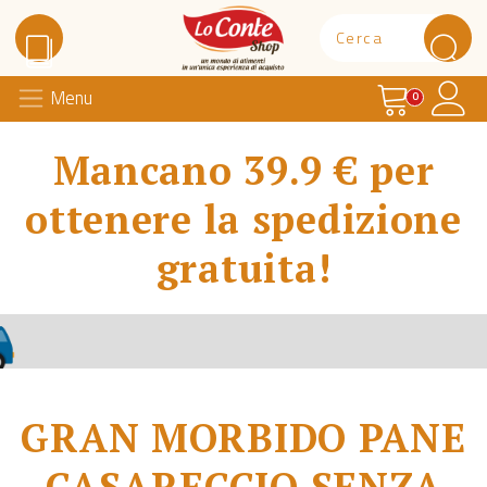
Carrello
Il 
Menu
Lo Conte Shop
0
Mancano 39.9 € per
ottenere la spedizione
gratuita!
GRAN MORBIDO PANE
CASARECCIO SENZA