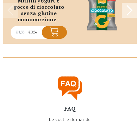
muffin yogurt e
gocce di cioccolato
senza glutine
monoporzione -
promo scadenza
breve
€
1,55
€
0,54
FAQ
Le vostre domande