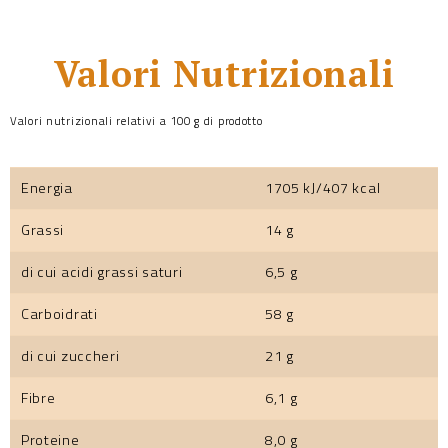
Valori Nutrizionali
Valori nutrizionali relativi a 100 g di prodotto
Energia
1705 kJ/407 kcal
Grassi
14 g
di cui acidi grassi saturi
6,5 g
Carboidrati
58 g
di cui zuccheri
21 g
Fibre
6,1 g
Proteine
8,0 g