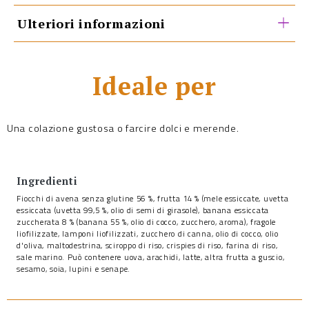
Ulteriori informazioni
Ideale per
Una colazione gustosa o farcire dolci e merende.
Ingredienti
Fiocchi di avena senza glutine 56 %, frutta 14 % (mele essiccate, uvetta
essiccata (uvetta 99,5 %, olio di semi di girasole), banana essiccata
zuccherata 8 % (banana 55 %, olio di cocco, zucchero, aroma), fragole
liofilizzate, lamponi liofilizzati, zucchero di canna, olio di cocco, olio
d'oliva, maltodestrina, sciroppo di riso, crispies di riso, farina di riso,
sale marino. Può contenere uova, arachidi, latte, altra frutta a guscio,
sesamo, soia, lupini e senape.