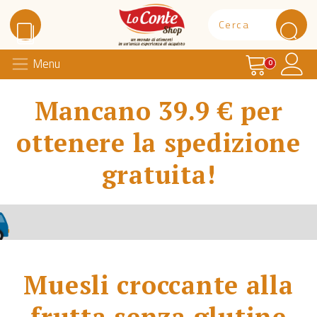
Carrello
Il 
Menu
Lo Conte Shop
0
Mancano 39.9 € per
ottenere la spedizione
gratuita!
Muesli croccante alla
frutta senza glutine