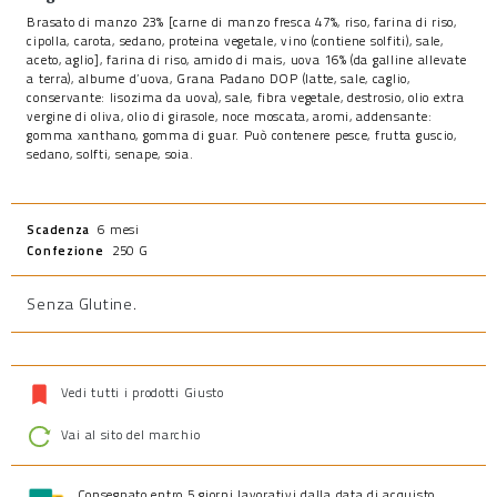
Brasato di manzo 23% [carne di manzo fresca 47%, riso, farina di riso,
cipolla, carota, sedano, proteina vegetale, vino (contiene solfiti), sale,
aceto, aglio], farina di riso, amido di mais, uova 16% (da galline allevate
a terra), albume d’uova, Grana Padano DOP (latte, sale, caglio,
conservante: lisozima da uova), sale, fibra vegetale, destrosio, olio extra
vergine di oliva, olio di girasole, noce moscata, aromi, addensante:
gomma xanthano, gomma di guar. Può contenere pesce, frutta guscio,
sedano, solfti, senape, soia.
Scadenza
6 mesi
Confezione
250 G
Senza Glutine
.
Vedi tutti i prodotti Giusto
Vai al sito del marchio
Consegnato entro 5 giorni lavorativi dalla data di acquisto.