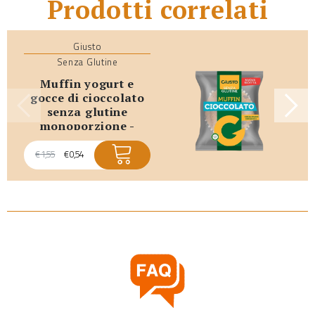
Prodotti correlati
Giusto
Senza Glutine
muffin yogurt e
gocce di cioccolato
senza glutine
monoporzione -
promo scadenza
breve
€
1,55
€
0,54