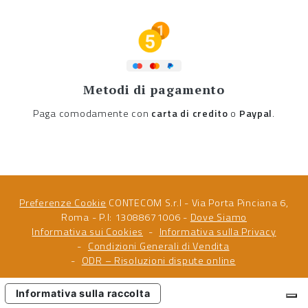
Metodi di pagamento
Paga comodamente con
carta di credito
o
Paypal
.
Preferenze Cookie
CONTECOM S.r.l - Via Porta Pinciana 6,
Roma - P.I: 13088671006 -
Dove Siamo
Informativa sui Cookies
Informativa sulla Privacy
Condizioni Generali di Vendita
ODR – Risoluzioni dispute online
Informativa sulla raccolta