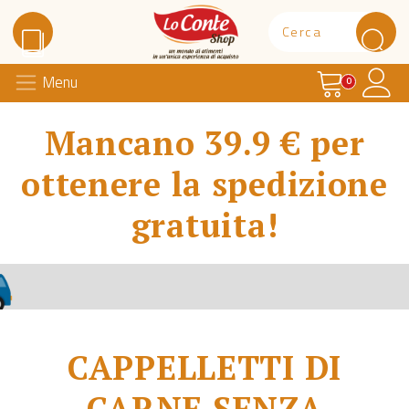
Carrello
Il 
Menu
Lo Conte Shop
0
Mancano 39.9 € per
ottenere la spedizione
gratuita!
CAPPELLETTI DI
CARNE SENZA