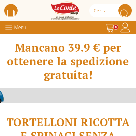
Carrello
Il 
Menu
Lo Conte Shop
0
Mancano 39.9 € per
ottenere la spedizione
gratuita!
TORTELLONI RICOTTA
E SPINACI SENZA