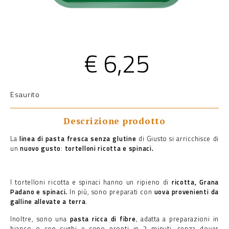
€
6,25
Esaurito
Descrizione prodotto
La
linea di pasta fresca senza glutine
di Giusto si arricchisce di
un
nuovo gusto
:
tortelloni ricotta e spinaci.
I tortelloni ricotta e spinaci hanno un ripieno di
ricotta, Grana
Padano e spinaci.
In più, sono preparati con
uova provenienti da
galline allevate a terra
.
Inoltre, sono una
pasta ricca di fibre
, adatta a preparazioni in
bianco o con sughi e sono pronti in 2 minuti, senza dover