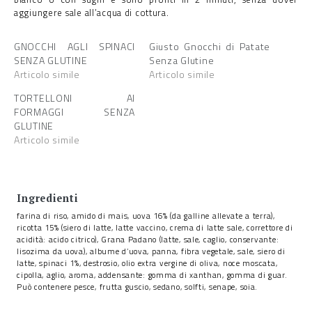
aggiungere sale all’acqua di cottura.
GNOCCHI AGLI SPINACI
Giusto Gnocchi di Patate
SENZA GLUTINE
Senza Glutine
Articolo simile
Articolo simile
TORTELLONI AI
FORMAGGI SENZA
GLUTINE
Articolo simile
Ingredienti
farina di riso, amido di mais, uova 16% (da galline allevate a terra),
ricotta 15% (siero di latte, latte vaccino, crema di latte sale, correttore di
acidità: acido citrico), Grana Padano (latte, sale, caglio, conservante:
lisozima da uova), albume d’uova, panna, fibra vegetale, sale, siero di
latte, spinaci 1%, destrosio, olio extra vergine di oliva, noce moscata,
cipolla, aglio, aroma, addensante: gomma di xanthan, gomma di guar.
Può contenere pesce, frutta guscio, sedano, solfti, senape, soia.