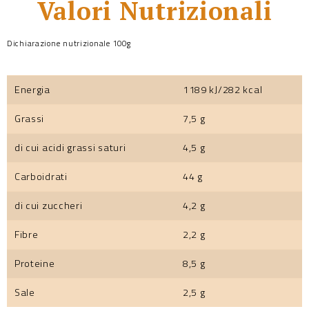
Valori Nutrizionali
Dichiarazione nutrizionale 100g
Energia
1189 kJ/282 kcal
Grassi
7,5 g
di cui acidi grassi saturi
4,5 g
Carboidrati
44 g
di cui zuccheri
4,2 g
Fibre
2,2 g
Proteine
8,5 g
Sale
2,5 g