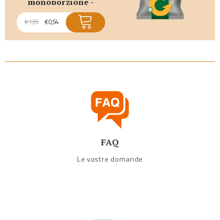
monoporzione -
promo scadenza
breve
€
1,55
€
0,54
FAQ
Le vostre domande