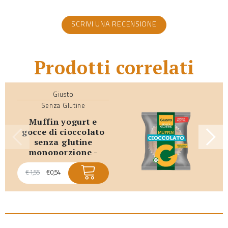
SCRIVI UNA RECENSIONE
Prodotti correlati
Giusto
Senza Glutine
muffin yogurt e
gocce di cioccolato
senza glutine
monoporzione -
promo scadenza
breve
€
1,55
€
0,54