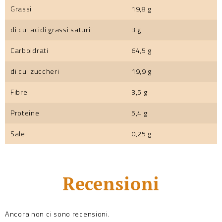
Grassi
19,8 g
di cui acidi grassi saturi
3 g
Carboidrati
64,5 g
di cui zuccheri
19,9 g
Fibre
3,5 g
Proteine
5,4 g
Sale
0,25 g
Recensioni
Ancora non ci sono recensioni.