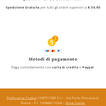
Spedizione Gratuita
per tutti gli ordini superiori a
€ 39,90
Metodi di pagamento
Paga comodamente con
carta di credito
o
Paypal
.
Preferenze Cookie
CONTECOM S.r.l - Via Porta Pinciana 6,
Roma - P.I: 13088671006 -
Dove Siamo