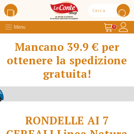
Carrello
Il 
Menu
Lo Conte Shop
0
Mancano 39.9 € per
ottenere la spedizione
gratuita!
RONDELLE AI 7
CEREALI Linea Natura