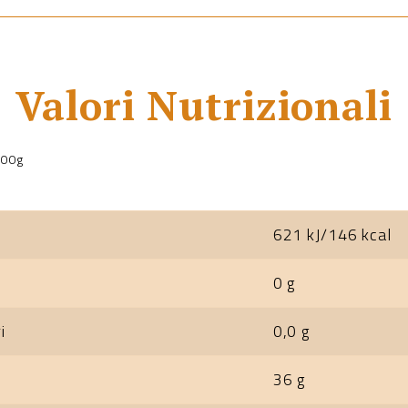
Valori Nutrizionali
100g
621 kJ/146 kcal
0 g
i
0,0 g
36 g