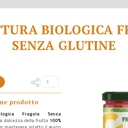
TURA BIOLOGICA 
SENZA GLUTINE
one prodotto
ologica Fragola Senza
la dolcezza della frutta
100%
r mantenere intatto il gusto