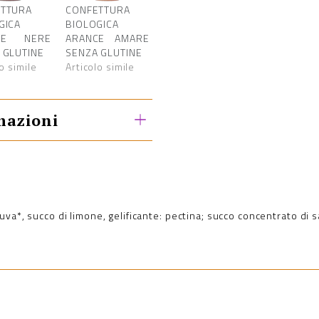
TTURA
CONFETTURA
GICA
BIOLOGICA
GIE NERE
ARANCE AMARE
 GLUTINE
SENZA GLUTINE
o simile
Articolo simile
mazioni
uva*, succo di limone, gelificante: pectina; succo concentrato di 