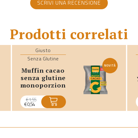
SCRIVI UNA RECENSIONE
Prodotti correlati
Giusto
Senza Glutine
NOVITÀ
muffin cacao
senza glutine
monoporzione
- promo
scadenza
€
1,55
€
0,54
breve