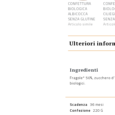
CONFETTURA
CONFE
BIOLOGICA
BIOLO
ALBICOCCA
CILIE
SENZA GLUTINE
SENZA
Articolo simile
Articol
Ulteriori infor
Ingredienti
Fragole* 50%, zucchero d'
biologici.
Scadenza
36 mesi
Confezione
220 G