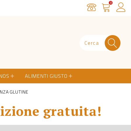
0
Servizio Clienti
Carrello
Ac
ONOS
ALIMENTI GIUSTO
NZA GLUTINE
izione gratuita!