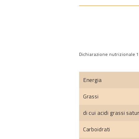
Dichiarazione nutrizionale 
Energia
Grassi
di cui acidi grassi satur
Carboidrati