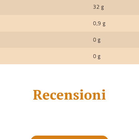
32 g
0,9 g
0 g
0 g
Recensioni