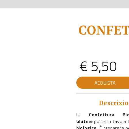
CONFET
€
5,50
CONFETTURA
ACQUISTA
BIOLOGICA
FRAGOLA
SENZA
GLUTINE
Descrizi
quantità
La
Confettura Bi
Glutine
porta in tavola 
biologica.
È preparata pe