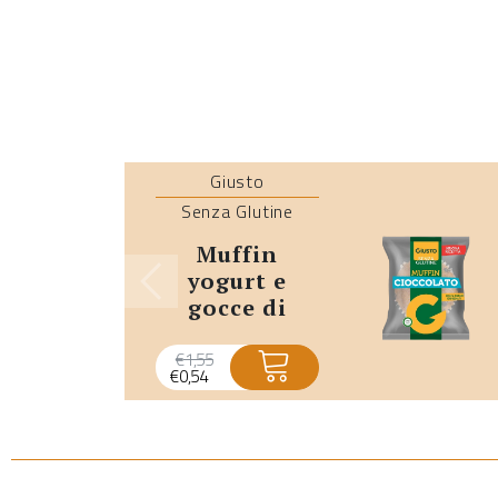
Giusto
Senza Glutine
muffin
yogurt e
gocce di
cioccolato
senza glutine
€
1,55
€
0,54
monoporzione
- promo
scadenza
breve