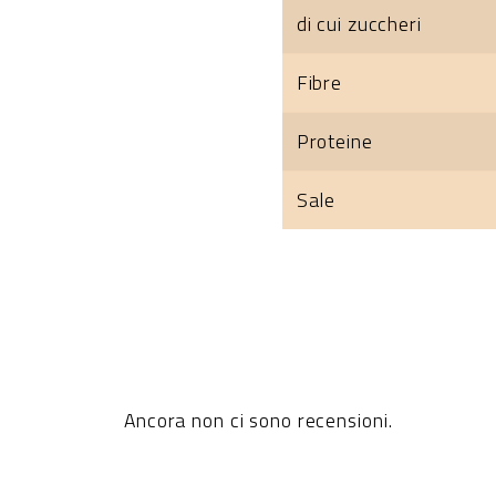
di cui zuccheri
Fibre
Proteine
Sale
Ancora non ci sono recensioni.