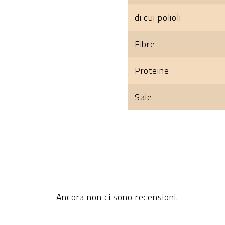
di cui polioli
Fibre
Proteine
Sale
Ancora non ci sono recensioni.