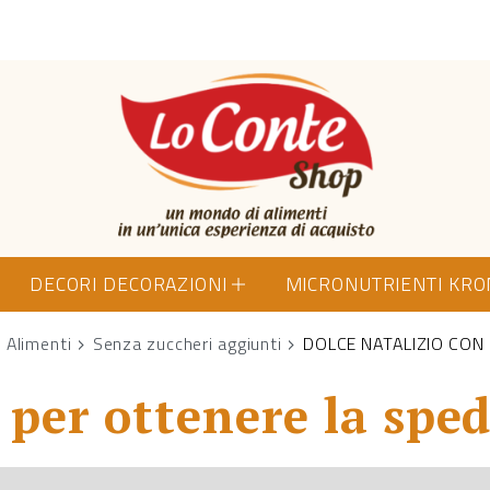
Lo Conte Shop
DECORI DECORAZIONI
MICRONUTRIENTI KR
Alimenti
Senza zuccheri aggiunti
DOLCE NATALIZIO CON
per ottenere la sped