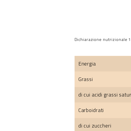
Dichiarazione nutrizionale 
Energia
Grassi
di cui acidi grassi satur
Carboidrati
di cui zuccheri