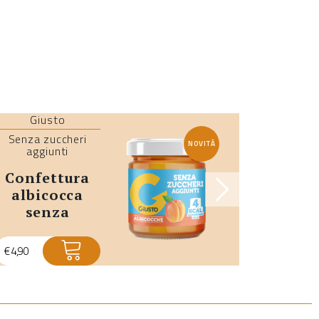
Giusto
Giu
Senza zuccheri
Senza z
NOVITÀ
aggiunti
aggi
confettura
dolce
albicocca
natal
senza
uvet
zuccheri
cand
aggiunti
€
4,90
€
18,90