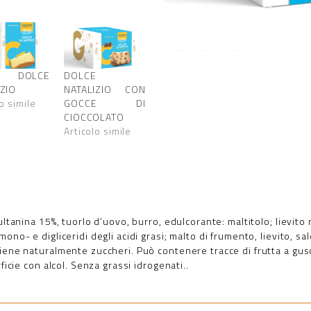
 DOLCE
DOLCE
IZIO
NATALIZIO CON
o simile
GOCCE DI
CIOCCOLATO
Articolo simile
ultanina 15%, tuorlo d’uovo, burro, edulcorante: maltitolo; lievito
ono- e digliceridi degli acidi grasi; malto di frumento, lievito, sa
iene naturalmente zuccheri. Può contenere tracce di frutta a gus
ficie con alcol. Senza grassi idrogenati..