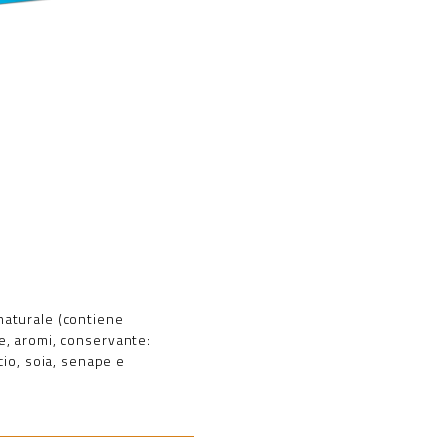
 naturale (contiene
le, aromi, conservante:
cio, soia, senape e