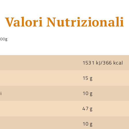
Valori Nutrizionali
100g
1531 kJ/366 kcal
15 g
i
10 g
47 g
10 g