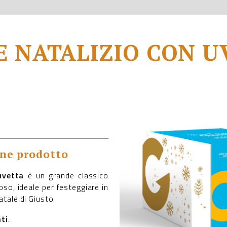
E NATALIZIO CON U
one prodotto
 uvetta
è un grande classico
oso, ideale per festeggiare in
Natale di Giusto.
ti
.