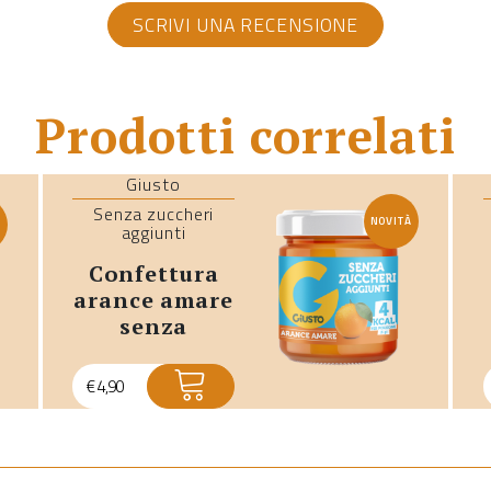
SCRIVI UNA RECENSIONE
Prodotti correlati
Giusto
Senza zuccheri
NOVITÀ
À
aggiunti
confettura
arance amare
senza
zuccheri
aggiunti
€
4,90