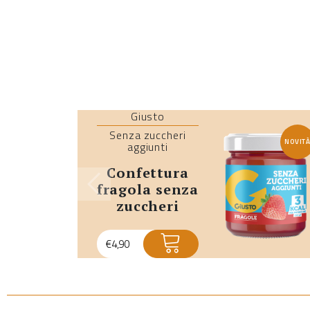
Giusto
Senza zuccheri
NOVIT
aggiunti
confettura
fragola senza
zuccheri
aggiunti
€
4,90