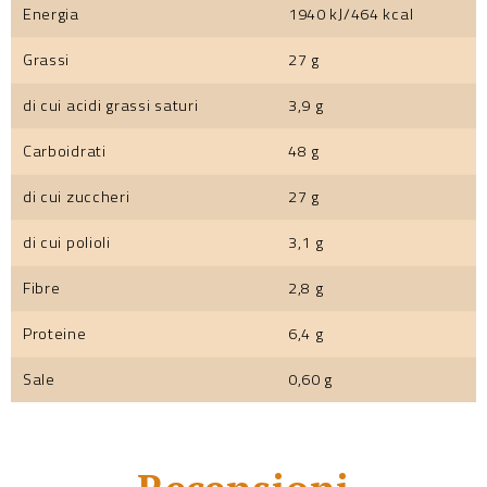
Energia
1940 kJ/464 kcal
Grassi
27 g
di cui acidi grassi saturi
3,9 g
Carboidrati
48 g
di cui zuccheri
27 g
di cui polioli
3,1 g
Fibre
2,8 g
Proteine
6,4 g
Sale
0,60 g