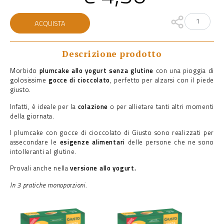
PLUMCAKE
ACQUISTA
GOCCE
CIOCCOLATO
SENZA
GLUTINE
Descrizione prodotto
quantità
Morbido
plumcake allo yogurt senza glutine
con una pioggia di
golosissime
gocce di cioccolato
, perfetto per alzarsi con il piede
giusto.
Infatti, è ideale per la
colazione
o per allietare tanti altri momenti
della giornata.
I plumcake con gocce di cioccolato di Giusto sono realizzati per
assecondare le
esigenze alimentari
delle persone che ne sono
intolleranti al glutine.
Provali anche nella
versione allo yogurt.
In 3 pratiche monoporzioni.