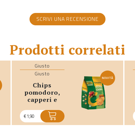
SCRIVI UNA RECENSIONE
Prodotti correlati
Giusto
Giusto
NOVITÀ
chips
À
pomodoro,
capperi e
olive senza
glutine
€
1,90