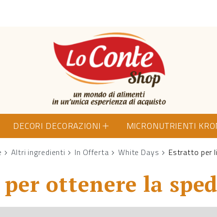
Lo Conte Shop
DECORI DECORAZIONI
MICRONUTRIENTI KR
e
Altri ingredienti
In Offerta
White Days
Estratto per l
per ottenere la sped