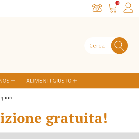
0
Servizio Clienti
Carrello
Ac
ONOS
ALIMENTI GIUSTO
iquori
izione gratuita!