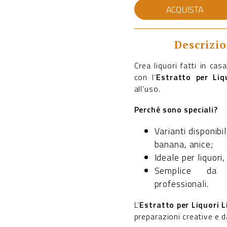
Estratto
ACQUISTA
per
liquori
quantità
Descrizi
Crea liquori fatti in ca
con l’
Estratto per Liq
all’uso.
Perché sono speciali?
Varianti disponibil
banana, anice;
Ideale per liquori
Semplice da 
professionali.
L’
Estratto per Liquori L
preparazioni creative e d