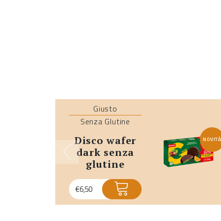
Giusto
Senza Glutine
disco wafer
NOVIT
dark senza
glutine
€
6,50