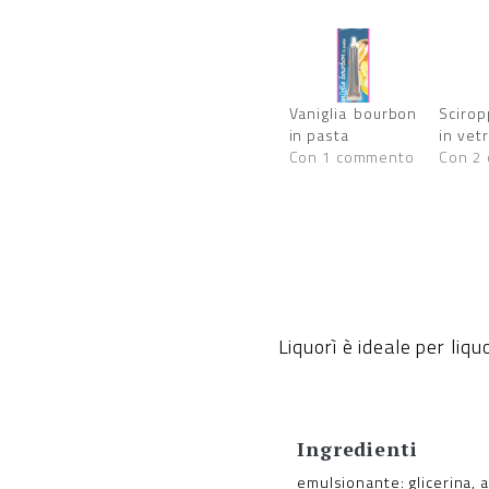
Vaniglia bourbon
Scirop
in pasta
in vet
Con 1 commento
Con 2
Liquorì è ideale per liquo
Ingredienti
emulsionante: glicerina, 