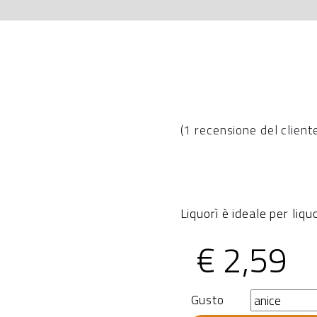
(
1
recensione del client
Liquorì è ideale per liquo
€
2,59
Gusto