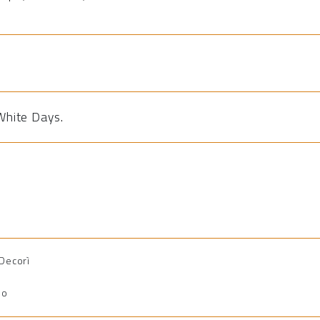
White Days
.
 Decorì
io