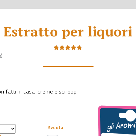
Estratto per liquori
e)
Valutato
1
5.00
su 5
su base
di
recensioni
ri fatti in casa, creme e sciroppi.
Svuota