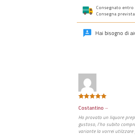
Consegnato entro 5 
Consegna prevista 
Hai bisogno di a
Valutato
5
Costantino
–
su 5
Ho provato un liquore pre
gustoso, l’ho subito compra
variante la vorrei utilzzare