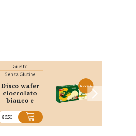
Giusto
Le Farine
Senza Glutine
Ricarica 
disco wafer
ricarica
NOVITÀ
cioccolato
prot
bianco e
10
fragola senza
arachi
glutine
30
€
6,50
€
1,30